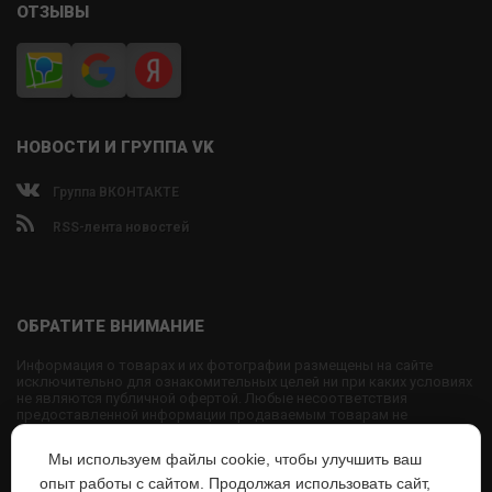
ОТЗЫВЫ
НОВОСТИ И ГРУППА VK
Группа ВКОНТАКТЕ
RSS-лента новостей
ОБРАТИТЕ ВНИМАНИЕ
Информация о товарах и их фотографии размещены на сайте
исключительно для ознакомительных целей ни при каких условиях
не являются публичной офертой. Любые несоответствия
предоставленной информации продаваемым товарам не
являются основанием для претензий, так как внешний вид и
характеристики товаров могут быть изменены производителем на
Мы используем файлы cookie, чтобы улучшить ваш
свое усмотрение.
опыт работы с сайтом. Продолжая использовать сайт,
Использование текстовых или графических материалов с сайта