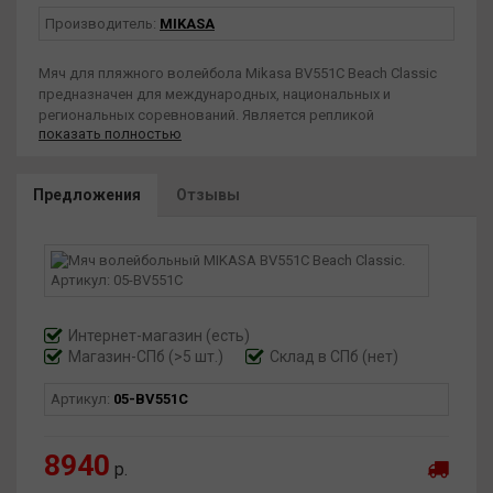
Производитель:
MIKASA
Мяч для пляжного волейбола Mikasa BV551C Beach Classic
предназначен для международных, национальных и
региональных соревнований. Является репликой
показать полностью
официального мяча BV550C Beach Pro.
Мяч MIKASA Beach Classic BV551C, как и официальный мяч
Beach Pro BV550V, сконструирован из 10 идеально
Предложения
Отзывы
сбалансированных панелей. Мяч впечатляет своим
высококачественным материалом поверхности из
искусственной кожи. Конструкция с запатентованной
технологией TwinStlockTM Stitiching обеспечивает
оптимальную форму и стабильность швов. Цветовой
контраст трехцветной комбинации обеспечивает лучшую
видимость. Завершают общий набор качеств мяча
Интернет-магазин
(есть)
двухслойный пузырь из бутилкаучука и идеально
Магазин-СПб (>5 шт.)
Склад в СПб (нет)
герметичный специальный клапан. Качество мяча
позволяет играть им на самом высоком национальном
Артикул:
05-BV551C
уровне.
8940
р.