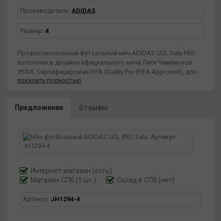
Производитель:
ADIDAS
Размер:
4
Профессиональный футзальный мяч ADIDAS UCL Sala PRO
выполнен в дизайне официального мяча Лиги Чемпионов
УЕФА. Сертифицирован FIFA Quality Pro (FIFA Approved), для
показать полностью
проведения соревнований высшего уровня. Предназначен
для игр на жестких и искусственных покрытиях, в зале и на
улице. Конструкция мяча состоит из 32 панелей, сшитых
Предложения
Отзывы
вручную, камера из бутила с наполнителем для создания
низкого отскока. Покрышка мяча изготовлена из
высококачественного полиуретана с тремя подкладочными
слоями из синтетической ткани. Обозначение на мяче Futsal
size, маркировка на упаковочном пакете size
Futsal. Стандартный мяч размера 4 (длина окружности 62-64
см, вес 400-440 грамм).
Интернет-магазин
(есть)
Магазин-СПб (1 шт.)
Склад в СПб (нет)
Артикул:
JH1294-4