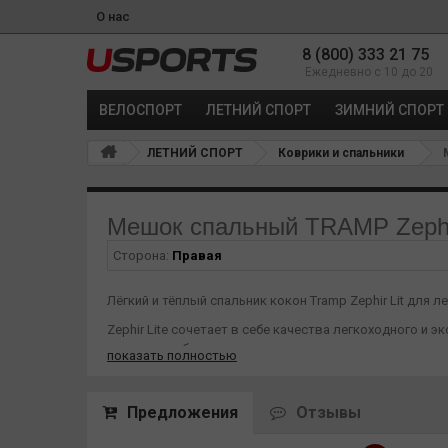
О нас
8 (800) 333 21 75
Ежедневно с 10 до 20
ВЕЛОСПОРТ
ЛЕТНИЙ СПОРТ
ЗИМНИЙ СПОРТ
ЛЕТНИЙ СПОРТ
Коврики и спальники
М
Мешок спальный TRAMP Zephir
Сторона:
Правая
Лёгкий и тёплый спальник кокон Tramp Zephir Lit для
Zephir Lite сочетает в себе качества легкоходного и
пеших и комбинированных походов.
показать полностью
Утеплитель T-loft — новое поколение синтетических ут
Супертонкие нити двух разных конфигураций, спи
Предложения
Отзывы
теплоизолирующий эффект материала к свойствам 
Хорошо восстанавливается после сжатия. Гипоалл