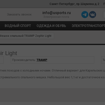
Санкт-Петербург, пр.Шаумяна д.2
info@usports.ru
Заказать звонок
Электронная почта
ВОДНЫЙ СПОРТ
ОДЕЖДА И ОБУВЬ
ЭЛЕКТРОТРАНСПОР
ешок спальный TRAMP Zephir Light
 Light
Производитель:
TRAMP
Т
 летних походов с холодными ночами. Отличный вариант для Карельских 
 экстремального спального мешка. Небольшой вес 1,1 кг и достаточное 
еплителей, работающих по принципу натурального пуха.
ралевидные и прямые, обработанные синтетическим полимером и соеди
натурально пуха.
ергенный. Сохраняет тепло даже в намокшем состоянии.