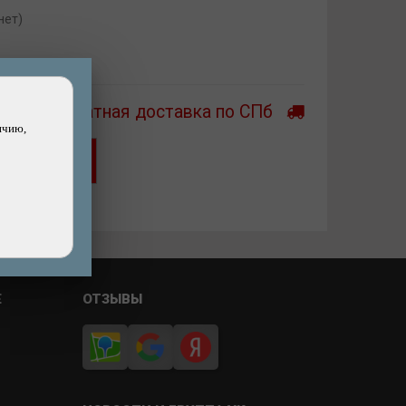
нет)
Бесплатная доставка по СПб
ичию,
Хочу скидку!
ашли дешевле?
Е
ОТЗЫВЫ