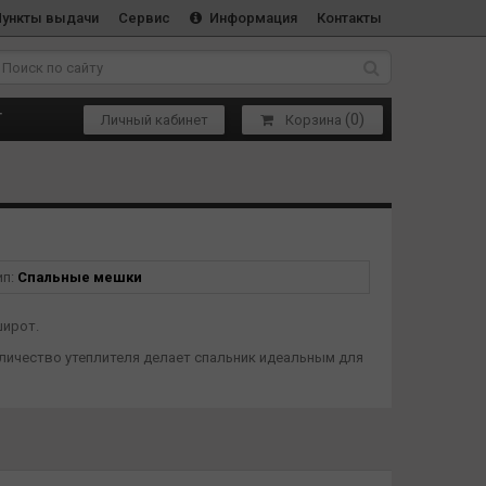
Пункты выдачи
Сервис
Информация
Контакты
(
0
)
Т
Личный кабинет
Корзина
ип:
Спальные мешки
широт.
количество утеплителя делает спальник идеальным для
ненные случайным образом. Приближают фактуру и