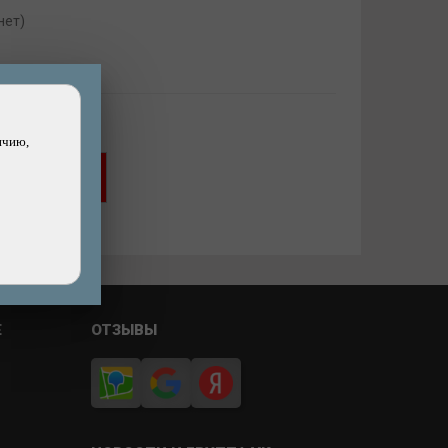
нет)
ичию,
Хочу скидку!
ашли дешевле?
Е
ОТЗЫВЫ