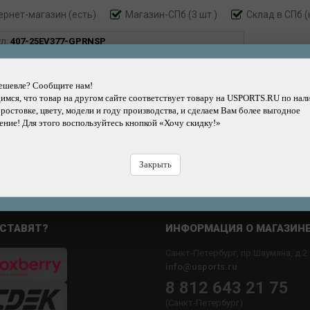
ернет-магазин
(есть)
Магазин-СПб (3 шт.)
Склад в СПб (
ул:
407-25EV377-GPRNSP
1500
р.
ешевле? Сообщите нам!
мся, что товар на другом сайте соответствует товару на USPORTS.RU по нал
 ростовке, цвету, модели и году производства, и сделаем Вам более выгодное
Добавить
Купить
Купить
Быстрый
ние! Для этого воспользуйтесь кнопкой «Хочу скидку!»
в корзину
в кредит
в рассрочку
заказ
Н
Закрыть
СТАВЯТ?
ИНФОРМАЦИЯ О МАГАЗИН
Санкт-Петербург, пр.Шаумяна, д.2
info@usports.ru
8 812 643 21 75
(Санкт-Петербург)