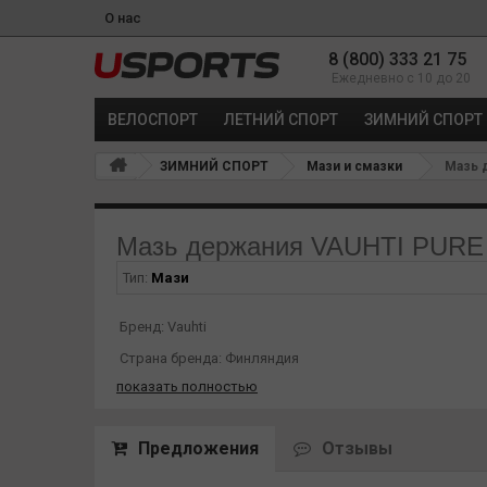
О нас
8 (800) 333 21 75
Ежедневно с 10 до 20
ВЕЛОСПОРТ
ЛЕТНИЙ СПОРТ
ЗИМНИЙ СПОРТ
ЗИМНИЙ СПОРТ
Мази и смазки
Мазь д
Мазь держания VAUHTI PURE
Тип:
Мази
Бренд: Vauhti
Страна бренда: Финляндия
показать полностью
Страна-производитель: Финляндия
Упаковка: 45 г
Предложения
Отзывы
Мазь держания VAUHTI PURE RACE NS PINK -1?C/-5?C