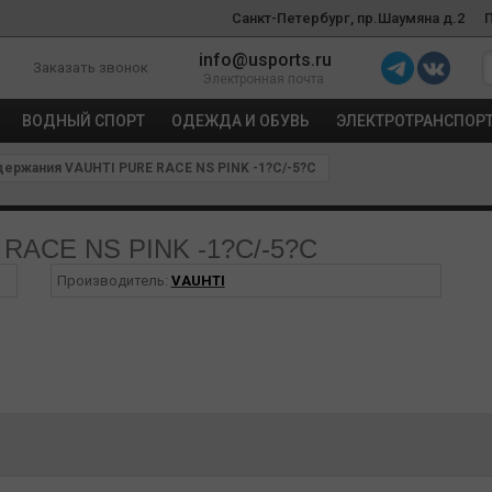
Санкт-Петербург, пр.Шаумяна д.2
info@usports.ru
Заказать звонок
Электронная почта
ВОДНЫЙ СПОРТ
ОДЕЖДА И ОБУВЬ
ЭЛЕКТРОТРАНСПОР
ержания VAUHTI PURE RACE NS PINK -1?C/-5?C
 RACE NS PINK -1?C/-5?C
Производитель:
VAUHTI