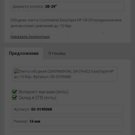
Диаметр колеса:
28-29"
Ободная лента Continental EasyTape HP 28-29 предназначена
для высоких давлений до 15 бар.
Она подходит для узких шоссейных и гоночных ободов
показать полностью
диаметром 28–29 дюймов.
Узкая ширина 16 мм оптимальна для легких гоночных колес.
Предложения
Отзывы
Лента надежно защищает камеры и выдерживает давление,
характерное для шоссейных покрышек.
Это важный элемент для безопасной эксплуатации
высокоскоростных колес.
Интернет-магазин
(есть)
Склад в СПб (есть)
Артикул:
02-0195068
Размер:
16 мм