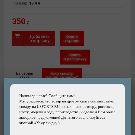
Размер:
18 мм
350
р.
Добавить
Купить
в корзину
в кредит
Купить
в рассрочку
Быстрый
Хочу скидку!
заказ
Нашли дешевле?
Нашли дешевле? Сообщите нам!
Мы убедимся, что товар на другом сайте соответствует
товару на USPORTS.RU по наличию, размеру, ростовке,
цвету, модели и году производства, и сделаем Вам более
Другие товары каталога
выгодное предложение! Для этого воспользуйтесь
кнопкой «Хочу скидку!»