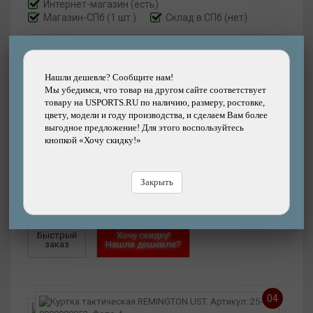
Интернет-магазин
(есть)
Магазин-СПб (1 шт.)
Склад в СПб (нет)
Артикул:
25-0900000048
Размер:
M
Нашли дешевле? Сообщите нам!
Мы убедимся, что товар на другом сайте соответствует
товару на USPORTS.RU по наличию, размеру, ростовке,
7490
цвету, модели и году производства, и сделаем Вам более
р.
выгодное предложение! Для этого воспользуйтесь
кнопкой «Хочу скидку!»
Добавить
Купить
в корзину
в кредит
Закрыть
Купить
в рассрочку
Быстрый
Хочу скидку!
заказ
Нашли дешевле?
04