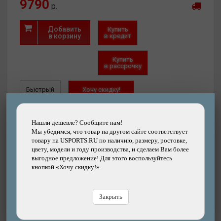
9790
р.
Добавить
Купить
в корзину
в кредит
Купить
в рассрочку
Быстрый
Хочу скидку!
заказ
Нашли дешевле?
Нашли дешевле? Сообщите нам!
02
Мы убедимся, что товар на другом сайте соответствует
товару на USPORTS.RU по наличию, размеру, ростовке,
цвету, модели и году производства, и сделаем Вам более
выгодное предложение! Для этого воспользуйтесь
Интернет-магазин
(есть)
кнопкой «Хочу скидку!»
Магазин-СПб (1 шт.)
Склад в СПб (нет)
Артикул:
25-1000000019
Закрыть
Размер:
M