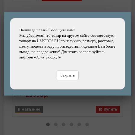
Нашли дешевле? Сообщите нам!
Другие товары каталога
Мы убедимся, что товар на другом сайте соответствует
товару на USPORTS.RU по наличию, размеру, ростовке,
цвету, модели и году производства, и сделаем Вам более
выгодное предложение! Для этого воспользуйтесь
кнопкой «Хочу скидку!»
Подробнее
Колесо заднее COLONY 20" Female Cassette
9T LHD обод Pintour, втулка Wasp, один
Закрыть
хабгард
Бренд: COLONY
23990р.
Цена:
Цена
В магазине
Купить
В