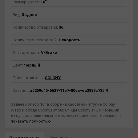
Размер колёс:
16"
Вид:
Заднее
Количество отверстий:
36
Количество скоростей:
1 скорость
Тип тормозов:
V-Brake
Цвет:
Чёрный
Производитель:
COLONY
Каталог:
a5259c45-6627-11e7-80ec-ea2889c735f9
Заднее колесо 16'' в сборе на кассетной втулке Colony
Wasp и ободе Colony Pintour. Спицы Colony 14G и черными
латунными ниппелями. В комплекте идёт один фирменный
показать полностью
хабгард, благодаря которому колесо готово к скольжениям
прямо из коробки. Ободная лента Colony.