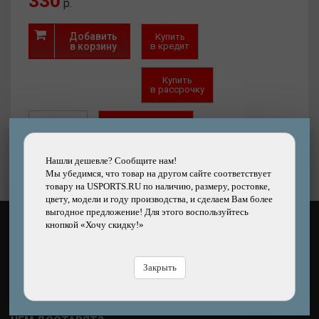
330
р.
Добавить
Купить
в корзину
в кредит
Купить
в рассрочку
Быстрый
Хочу скидку!
заказ
Нашли дешевле?
Нашли дешевле? Сообщите нам!
Мы убедимся, что товар на другом сайте соответствует
товару на USPORTS.RU по наличию, размеру, ростовке,
цвету, модели и году производства, и сделаем Вам более
выгодное предложение! Для этого воспользуйтесь
кнопкой «Хочу скидку!»
КАК ОПЛАТИТЬ?
Закрыть