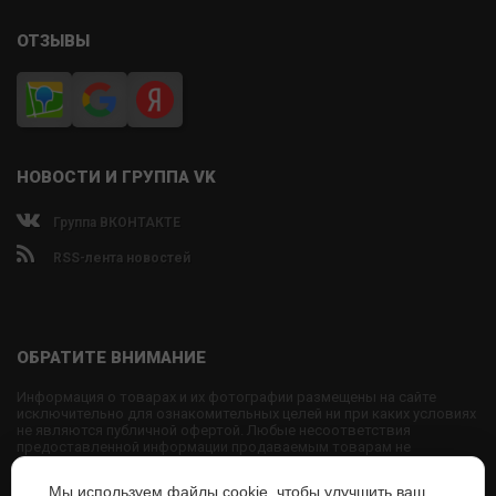
ОТЗЫВЫ
НОВОСТИ И ГРУППА VK
Группа ВКОНТАКТЕ
RSS-лента новостей
ОБРАТИТЕ ВНИМАНИЕ
Информация о товарах и их фотографии размещены на сайте
исключительно для ознакомительных целей ни при каких условиях
не являются публичной офертой. Любые несоответствия
предоставленной информации продаваемым товарам не
являются основанием для претензий, так как внешний вид и
характеристики товаров могут быть изменены производителем на
Мы используем файлы cookie, чтобы улучшить ваш