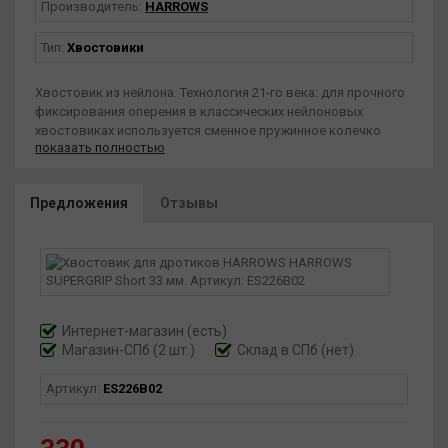
Производитель:
HARROWS
Тип:
Хвостовики
Хвостовик из нейлона. Технология 21-го века: для прочного
фиксирования оперения в классических нейлоновых
хвостовиках используется сменное пружинное колечко
показать полностью
которое со временем перестает выполнять свои функции.
Здесь используется монолитное колечко из специального
«аэрокосмического» сплава изготовленное с 25-ти
Предложения
Отзывы
микронной точностью.
Интернет-магазин
(есть)
Магазин-СПб (2 шт.)
Склад в СПб (нет)
Артикул:
ES226B02