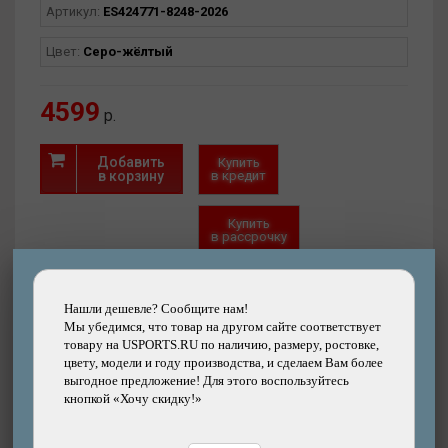
Артикул:
ES424771-8248-2026
Цвет:
Серо-жёлтый
4599
р.
Добавить
Купить
в корзину
в кредит
Купить
в рассрочку
Быстрый
Хочу скидку!
заказ
Нашли дешевле?
Нашли дешевле? Сообщите нам!
Мы убедимся, что товар на другом сайте соответствует
товару на USPORTS.RU по наличию, размеру, ростовке,
цвету, модели и году производства, и сделаем Вам более
выгодное предложение! Для этого воспользуйтесь
кнопкой «Хочу скидку!»