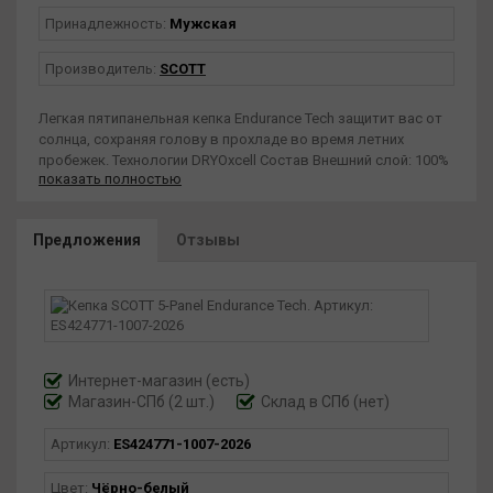
Принадлежность:
Мужская
Производитель:
SCOTT
Легкая пятипанельная кепка Endurance Tech защитит вас от
солнца, сохраняя голову в прохладе во время летних
пробежек. Технологии DRYOxcell Состав Внешний слой: 100%
показать полностью
полиэстер (переработанный) Посадка: Стандартная
Особенности Пятипанельная конструкция Мягкий козырек
Вентиляционные отверстия, вырезанные лазером
Предложения
Отзывы
Регулируемая застежка-клипса Встроенная потоотводящая
лента.
Интернет-магазин
(есть)
Магазин-СПб (2 шт.)
Склад в СПб (нет)
Артикул:
ES424771-1007-2026
Цвет:
Чёрно-белый