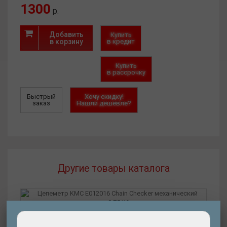
1300
р.
Добавить
Купить
в корзину
в кредит
Купить
в рассрочку
Быстрый
Хочу скидку!
заказ
Нашли дешевле?
Другие товары каталога
Подробнее
Цепеметр KMC E012016 Chain Checker