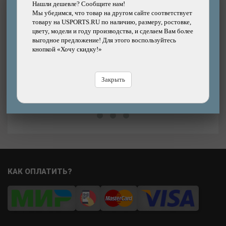
Нашли дешевле? Сообщите нам!
механический индикатор 0,75/1% износа
Мы убедимся, что товар на другом сайте соответствует
товару на USPORTS.RU по наличию, размеру, ростовке,
Бренд: KMC
цвету, модели и году производства, и сделаем Вам более
выгодное предложение! Для этого воспользуйтесь
1490р.
Цена:
Цена
кнопкой «Хочу скидку!»
В магазине
Купить
В
Закрыть
КАК ОПЛАТИТЬ?