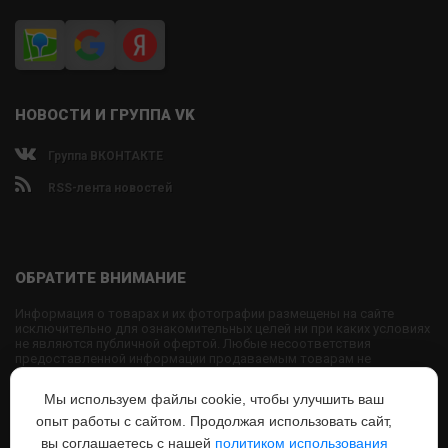
НОВОСТИ И ГРУППА VK
Группа ВКОНТАКТЕ
RSS-лента новостей
ОБРАТИТЕ ВНИМАНИЕ
Информация о товарах и их фотографии размещены на сайте
исключительно для ознакомительных целей ни при каких условиях
не являются публичной офертой. Любые несоответствия
предоставленной информации продаваемым товарам не
являются основанием для претензий, так как внешний вид и
характеристики товаров могут быть изменены производителем на
Мы используем файлы cookie, чтобы улучшить ваш
свое усмотрение.
опыт работы с сайтом. Продолжая использовать сайт,
Использование текстовых или графических материалов с сайта
запрещено без согласования с администрацией USPORTS
вы соглашаетесь с нашей
политиком использования