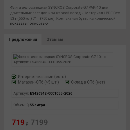
Фляга велосипедная SYNCROS Corporate G7 PAK-10 для
длительных заездов или жаркой погоды. М
атериал LPDE Вес
53 г (550 мл) 71 г (750 мл). Компактная бутылка конической
показать полностью
формы дна, мягкий корпус с вертикальным прозрачным
отверстием для обзора, завинчивающаяся крышка,
широкий и мягкий наконечник из TPE. Объем 550 мл или 750
Предложения
Отзывы
мл.
Интернет-магазин
(есть)
Магазин-СПб (>5 шт.)
Склад в СПб (нет)
Артикул:
ES426342-0001055-2026
Объем:
0,55 литра
719
7199
р.