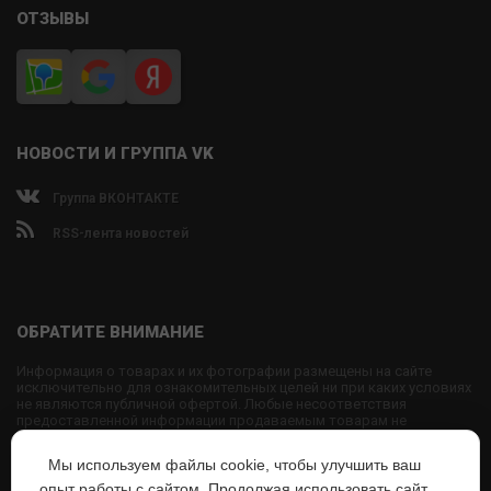
ОТЗЫВЫ
НОВОСТИ И ГРУППА VK
Группа ВКОНТАКТЕ
RSS-лента новостей
ОБРАТИТЕ ВНИМАНИЕ
Информация о товарах и их фотографии размещены на сайте
исключительно для ознакомительных целей ни при каких условиях
не являются публичной офертой. Любые несоответствия
предоставленной информации продаваемым товарам не
являются основанием для претензий, так как внешний вид и
характеристики товаров могут быть изменены производителем на
Мы используем файлы cookie, чтобы улучшить ваш
свое усмотрение.
опыт работы с сайтом. Продолжая использовать сайт,