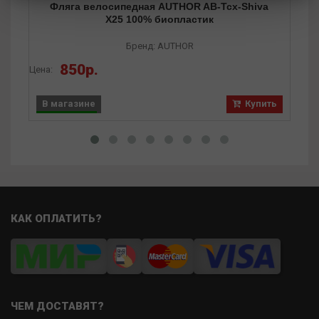
Фляга велосипедная AUTHOR AB-Tcx-Shiva
X25 100% биопластик
Бренд: AUTHOR
850р.
Цена:
Цена
В магазине
Купить
В
КАК ОПЛАТИТЬ?
ЧЕМ ДОСТАВЯТ?