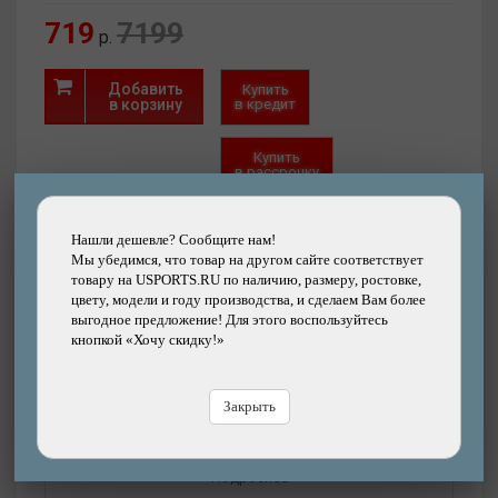
719
7199
р.
Добавить
Купить
в корзину
в кредит
Купить
в рассрочку
Быстрый
Хочу скидку!
Нашли дешевле? Сообщите нам!
заказ
Нашли дешевле?
Мы убедимся, что товар на другом сайте соответствует
товару на USPORTS.RU по наличию, размеру, ростовке,
цвету, модели и году производства, и сделаем Вам более
выгодное предложение! Для этого воспользуйтесь
кнопкой «Хочу скидку!»
Другие товары каталога
Закрыть
Подробнее