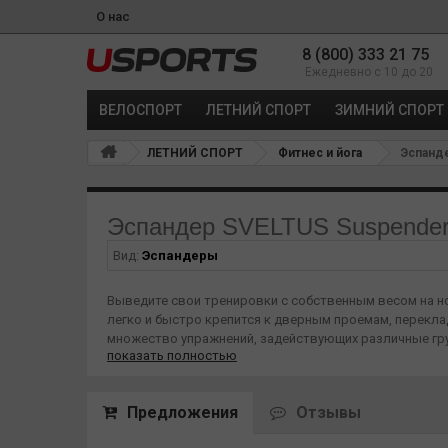
О нас
8 (800) 333 21 75
Ежедневно с 10 до 20
ВЕЛОСПОРТ
ЛЕТНИЙ СПОРТ
ЗИМНИЙ СПОРТ
ЛЕТНИЙ СПОРТ
Фитнес и йога
Эспанде
Эспандер SVELTUS Suspender
Вид:
Эспандеры
Выведите свои тренировки с собственным весом на но
легко и быстро крепится к дверным проемам, перекла
множество упражнений, задействующих различные груп
показать полностью
собой куда угодно. Это незаменимый инструмент для
Предложения
Отзывы