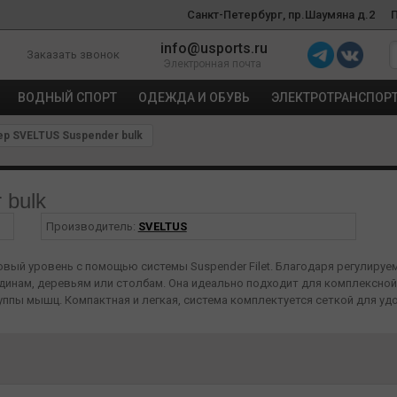
Санкт-Петербург, пр.Шаумяна д.2
info@usports.ru
Заказать звонок
Электронная почта
ВОДНЫЙ СПОРТ
ОДЕЖДА И ОБУВЬ
ЭЛЕКТРОТРАНСПОР
р SVELTUS Suspender bulk
 bulk
Производитель:
SVELTUS
вый уровень с помощью системы Suspender Filet. Благодаря регулиру
динам, деревьям или столбам. Она идеально подходит для комплексной
пы мышц. Компактная и легкая, система комплектуется сеткой для удо
 разнообразия тренировок и достижения эффективных результатов.