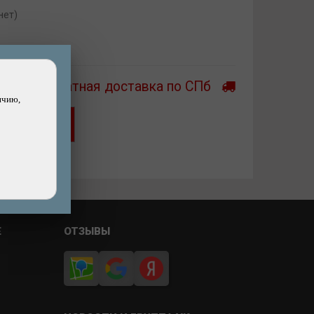
нет)
Бесплатная доставка по СПб
ичию,
Хочу скидку!
ашли дешевле?
Е
ОТЗЫВЫ