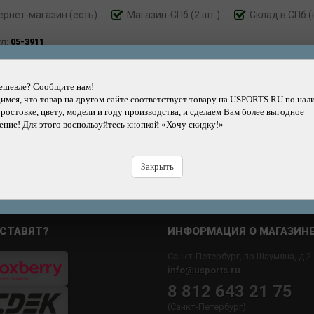
ернет-магазин
(есть)
Магазин-СПб (2 шт.)
Склад в СПб (
ул:
05-3911
6990
р.
ешевле? Сообщите нам!
мся, что товар на другом сайте соответствует товару на USPORTS.RU по нал
 ростовке, цвету, модели и году производства, и сделаем Вам более выгодное
Добавить
Купить
Купить
Быстрый
ние! Для этого воспользуйтесь кнопкой «Хочу скидку!»
в корзину
в кредит
в рассрочку
заказ
Н
Закрыть
СТАВЯТ?
ИНФОРМАЦИЯ О МАГАЗИН
Санкт-Петербург, пр.Шаумяна, д.2
info@usports.ru
8 812 643 21 75
(Санкт-Петербург)