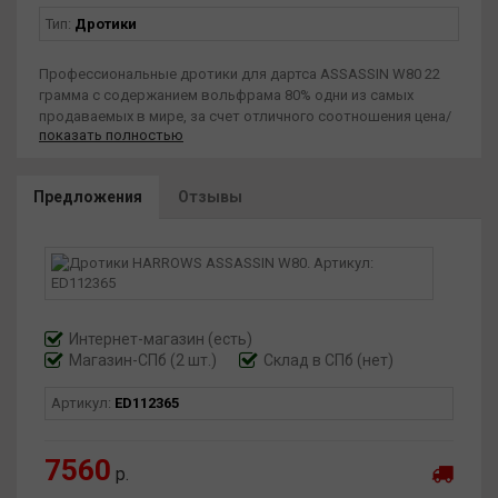
Тип:
Дротики
Профессиональные дротики для дартса ASSASSIN W80 22
грамма с содержанием вольфрама 80% одни из самых
продаваемых в мире, за счет отличного соотношения цена/
показать полностью
качество. Самая популярная модель в вольфрамовых
дротиках. Используются для игры только на сизалевых
мишенях. Дротики состоят из сплава никеля, железа, цинка,
Предложения
Отзывы
титана и вольфрама. Причем чем выше процент вольфрама,
тем корпус дротика более тонкий.
Интернет-магазин
(есть)
Магазин-СПб (2 шт.)
Склад в СПб (нет)
Артикул:
ED112365
7560
р.