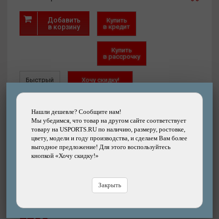
Добавить
Купить
в корзину
в кредит
Купить
в рассрочку
Быстрый
Хочу скидку!
заказ
Нашли дешевле?
Нашли дешевле? Сообщите нам!
Мы убедимся, что товар на другом сайте соответствует
товару на USPORTS.RU по наличию, размеру, ростовке,
цвету, модели и году производства, и сделаем Вам более
выгодное предложение! Для этого воспользуйтесь
кнопкой «Хочу скидку!»
Интернет-магазин
(есть)
Магазин-СПб (2 шт.)
Склад в СПб (нет)
Закрыть
Артикул:
ED112363