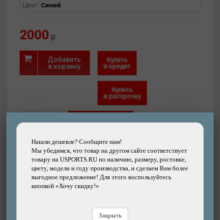
Цвет:
Синий
2000
р.
Добавить
Купить
в корзину
в кредит
Купить
в рассрочку
Быстрый
Хочу скидку!
заказ
Нашли дешевле?
Нашли дешевле? Сообщите нам!
Мы убедимся, что товар на другом сайте соответствует
товару на USPORTS.RU по наличию, размеру, ростовке,
цвету, модели и году производства, и сделаем Вам более
выгодное предложение! Для этого воспользуйтесь
кнопкой «Хочу скидку!»
Интернет-магазин
(есть)
Магазин-СПб (1 шт.)
Склад в СПб (нет)
Закрыть