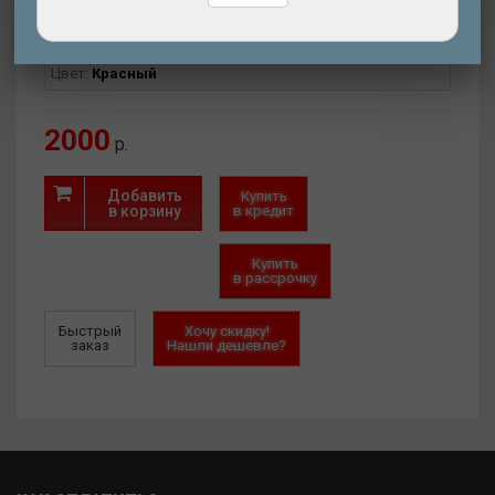
Артикул:
26-0500000024
Цвет:
Красный
2000
р.
Добавить
Купить
в корзину
в кредит
Купить
в рассрочку
Быстрый
Хочу скидку!
заказ
Нашли дешевле?