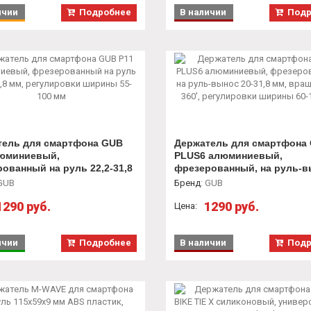
ичии
Подробнее
В наличии
Подр
тель для смартфона GUB
Держатель для смартфона
люминиевый,
PLUS6 алюминиевый,
ованный на руль 22,2-31,8
фрезерованный, на руль-
гулировки ширины 55-100
20-31,8 мм, вращение на 360
GUB
Бренд
:
GUB
регулировки ширины 60-10
1290 руб.
1290 руб.
Цена:
ичии
Подробнее
В наличии
Подр