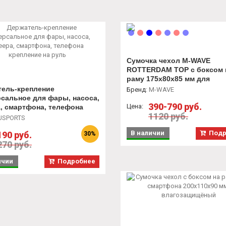
Сумочка чехол M-WAVE
ROTTERDAM TOP с боксом 
раму 175х80х85 мм для
смартфона L, влагозащищ
тель-крепление
Бренд
:
M-WAVE
сальное для фары, насоса,
390-790 руб.
Цена:
, смартфона, телефона
1120 руб.
ние на руль
USPORTS
В наличии
Подр
190 руб.
30%
270 руб.
ичии
Подробнее