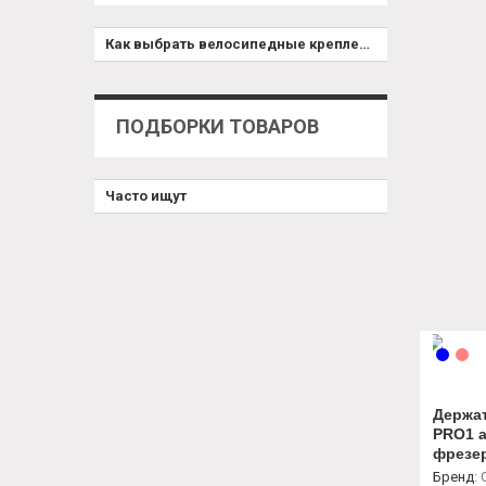
Как выбрать велосипедные крепления и чехлы для смартфонов
ПОДБОРКИ ТОВАРОВ
Часто ищут
Держа
PRO1 
фрезе
20-31,
Бренд
: