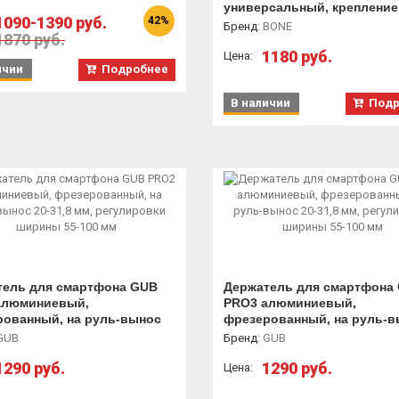
 мм
универсальный, крепление
1090-1390 руб.
42%
RunTie 2 на руку
Бренд
:
BONE
1870 руб.
1180 руб.
Цена:
ичии
Подробнее
В наличии
Подр
тель для смартфона GUB
Держатель для смартфона
алюминиевый,
PRO3 алюминиевый,
рованный, на руль-вынос
фрезерованный, на руль-
8 мм, регулировки ширины
20-31,8 мм, регулировки ш
GUB
Бренд
:
GUB
 мм
55-100 мм
1290 руб.
1290 руб.
Цена: