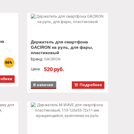
на
Держатель для смартфона
GACIRON на руль, для фары,
енный
пластиковый
Бренд
:
GACIRON
66%
520 руб.
Цена:
обнее
В наличии
Подробнее