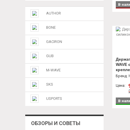
В нал
AUTHOR
BONE
GACIRON
GUB
Держат
WAVE с
крепле
M-WAVE
Бренд
:
SKS
Цена:
USPORTS
В нал
ОБЗОРЫ И СОВЕТЫ