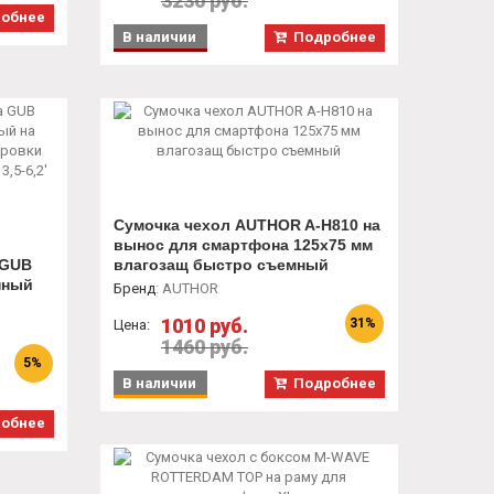
3230 руб.
обнее
В наличии
Подробнее
Сумочка чехол AUTHOR A-H810 на
вынос для смартфона 125х75 мм
 GUB
влагозащ быстро съемный
нный
Бренд
:
AUTHOR
1010 руб.
0 мм,
31%
Цена:
1460 руб.
5%
В наличии
Подробнее
обнее