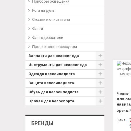
Приборы освещения
Рога на руль
Смазки и очистители
Фляги
Флягодержатели
Прочие велоаксессуары
Запчасти для велосипеда
Инструменты для велосипеда
Одежда велосипедиста
Защита велосипедиста
Обувь для велосипедиста
Чехол
для см
Прочее для велоспорта
навига
на рук
Бренд
:
Цена:
БРЕНДЫ