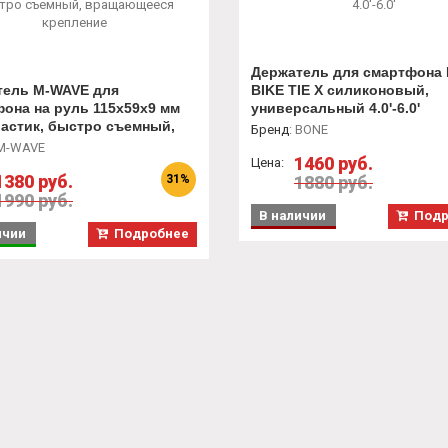
Держатель для смартфона
тель M-WAVE для
BIKE TIE X силиконовый,
она на руль 115х59х9 мм
универсальный 4.0'-6.0'
астик, быстро съемный,
Бренд
:
BONE
ющееся крепление
M-WAVE
1460 руб.
Цена:
1380 руб.
31%
1880 руб.
1990 руб.
В наличии
Подр
ичии
Подробнее