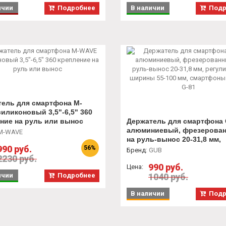
ичии
Подробнее
В наличии
Подр
ель для смартфона M-
иликоновый 3,5"-6,5" 360
ние на руль или вынос
Держатель для смартфона
алюминиевый, фрезерова
M-WAVE
на руль-вынос 20-31,8 мм,
990 руб.
56%
регулировки ширины 55-10
Бренд
:
GUB
2230 руб.
смартфоны 3,5-6,2' G-81
990 руб.
Цена:
ичии
Подробнее
1040 руб.
В наличии
Подр