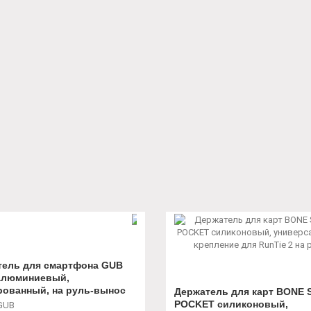
тель для смартфона GUB
алюминиевый,
рованный, на руль-вынос
Держатель для карт BONE
8 мм, регулировки ширины
POCKET силиконовый,
GUB