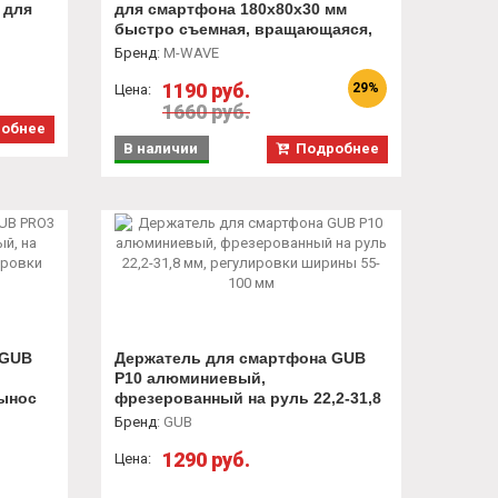
 для
для смартфона 180х80х30 мм
быстро съемная, вращающаяся,
влагозащенная
Бренд
:
M-WAVE
1190 руб.
29%
Цена:
1660 руб.
обнее
В наличии
Подробнее
 GUB
Держатель для смартфона GUB
P10 алюминиевый,
вынос
фрезерованный на руль 22,2-31,8
ирины
мм, регулировки ширины 55-100
Бренд
:
GUB
мм
1290 руб.
Цена: