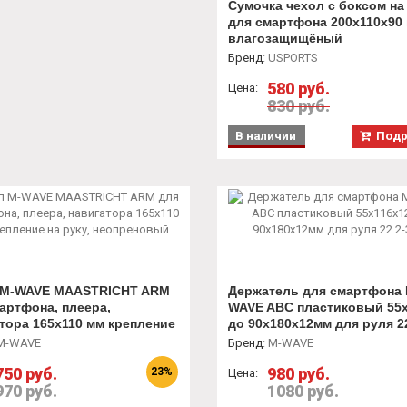
Сумочка чехол с боксом на
для смартфона 200х110х90 
влагозащищёный
Бренд
:
USPORTS
580 руб.
Цена:
830 руб.
В наличии
Подр
 M-WAVE MAASTRICHT ARM
Держатель для смартфона 
артфона, плеера,
WAVE ABC пластиковый 55х
тора 165х110 мм крепление
до 90х180х12мм для руля 22
у, неопреновый
31.8
M-WAVE
Бренд
:
M-WAVE
750 руб.
980 руб.
23%
Цена:
970 руб.
1080 руб.