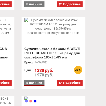
обнее
В наличии
Подробнее
 GUB
Сумочка чехол с боксом M-WAVE
ROTTERDAM TOP XL на раму для
вынос
смартфона 185х95х85 мм
',
влагозащитная, искуственная
Бренд
:
M-WAVE
0 мм
кожа
1330 руб.
33%
Цена:
1970 руб.
обнее
В наличии
Подробнее