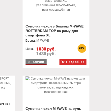
Сумочка чехол с боксом M-WAVE
ROTTERDAM TOP на раму для
смартфона XL,
увеличенная185х95х85мм,
Бренд
:
M-WAVE
влагозащищённая
1030 руб.
28%
Цена:
1430 руб.
В наличии
Подробнее
 SPORT
Сумочка чехол M-WAVE на руль