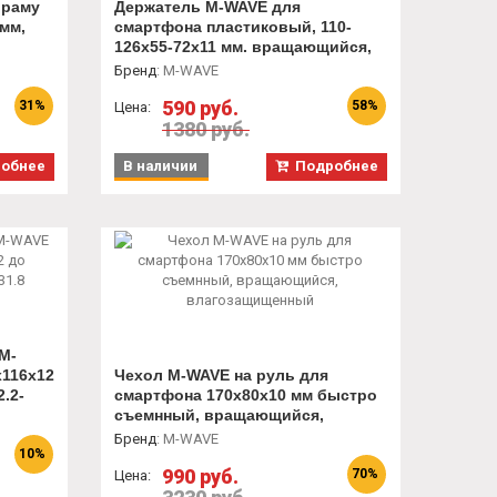
 раму
Держатель M-WAVE для
мм,
смартфона пластиковый, 110-
126х55-72х11 мм. вращающийся,
крепление на руль
Бренд
:
M-WAVE
590 руб.
31%
58%
Цена:
1380 руб.
обнее
В наличии
Подробнее
M-
116х12
Чехол M-WAVE на руль для
.2-
смартфона 170х80х10 мм быстро
съемнный, вращающийся,
влагозащищенный
Бренд
:
M-WAVE
10%
990 руб.
70%
Цена: