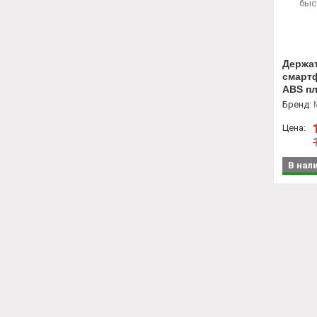
Держа
смартф
ABS пл
враща
Бренд
:
Цена:
В нал