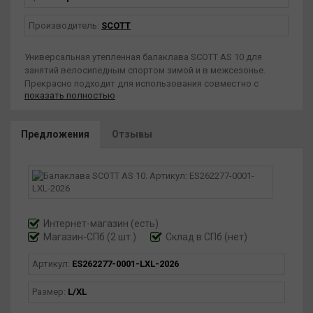
Производитель:
SCOTT
Универсальная утепленная балаклава SCOTT AS 10 для
занятий велосипедным спортом зимой и в межсезонье.
Прекрасно подходит для использования совместно с
показать полностью
велосипедными шлемами. Надежно сохраняет тепло, не
вызывая перегрев головы.
Особенности:
Предложения
Отзывы
+ Один размер, подходит всем
+ Совместима с использованием под шлем
Материал - основной: 84% полиамид, 16% эластан, вставка:
100% полиамид, вставка 2: 65% полиэстер, 15% эластан, 20%
полиуретан
Интернет-магазин
(есть)
Магазин-СПб (2 шт.)
Склад в СПб (нет)
Артикул:
ES262277-0001-LXL-2026
Размер:
L/XL