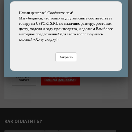
Размер:
S/M
Нашли дешевле? Сообщите нам!
Мы убедимся, что товар на другом сайте соответствует
4599
товару на USPORTS.RU по наличию, размеру, ростовке,
р.
цвету, модели и году производства, и сделаем Вам более
выгодное предложение! Для этого воспользуйтесь
кнопкой «Хочу скидку!»
Добавить
Купить
в корзину
в кредит
Закрыть
Купить
в рассрочку
Быстрый
Хочу скидку!
заказ
Нашли дешевле?
КАК ОПЛАТИТЬ?