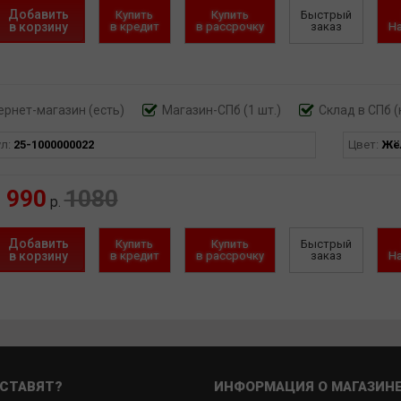
Добавить
Купить
Купить
Быстрый
в корзину
в кредит
в рассрочку
заказ
Н
ернет-магазин
(есть)
Магазин-СПб (1 шт.)
Склад в СПб (
ул:
25-1000000022
Цвет:
Жё
990
1080
р.
Добавить
Купить
Купить
Быстрый
в корзину
в кредит
в рассрочку
заказ
Н
СТАВЯТ?
ИНФОРМАЦИЯ О МАГАЗИН