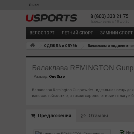
О нас
8 (800) 333 21 75
Ежедневно с 10 до 20
ВЕЛОСПОРТ
ЛЕТНИЙ СПОРТ
ЗИМНИЙ СПОРТ
ОДЕЖДА и ОБУВЬ
Балаклавы и подшлемни
Балаклава REMINGTON Gunp
Размер:
OneSize
Балаклава Remington Gunpowder - идеальная вещь для
износостойкостью, а также хорошо отводит влагу и б
Предложения
Отзывы
Инт