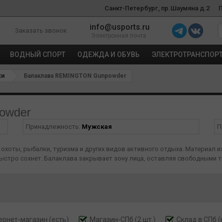
Санкт-Петербург, пр.Шаумяна д.2
info@usports.ru
Заказать звонок
Электронная почта
ВОДНЫЙ СПОРТ
ОДЕЖДА И ОБУВЬ
ЭЛЕКТРОТРАНСПОР
ки
Балаклава REMINGTON Gunpowder
owder
Принадлежность:
Мужская
П
 охоты, рыбалки, туризма и других видов активного отдыха. Материал 
ыстро сохнет. Балаклава закрывает зону лица, оставляя свободными т
ернет-магазин
(есть)
Магазин-СПб (2 шт.)
Склад в СПб (