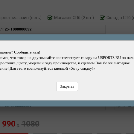
ернет-магазин
(есть)
Магазин-СПб (2 шт.)
Склад в СПб (
ул:
25-1000000032
990
1080
р.
ешевле? Сообщите нам!
мся, что товар на другом сайте соответствует товару на USPORTS.RU по нал
Добавить
Купить
Купить
Быстрый
 ростовке, цвету, модели и году производства, и сделаем Вам более выгодное
в корзину
в кредит
в рассрочку
заказ
Н
ние! Для этого воспользуйтесь кнопкой «Хочу скидку!»
Закрыть
ернет-магазин
(есть)
Магазин-СПб (1 шт.)
Склад в СПб (
ул:
25-0900000031
Цвет:
Зи
990
1080
р.