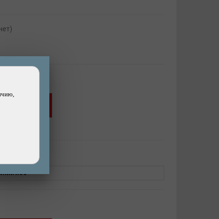
нет)
ичию,
Хочу скидку!
ашли дешевле?
нет)
мний лес