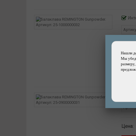
Инт
Артик
Цена:
Нашли д
Мы убеди
размеру,
предложе
Инт
Артик
Цена: