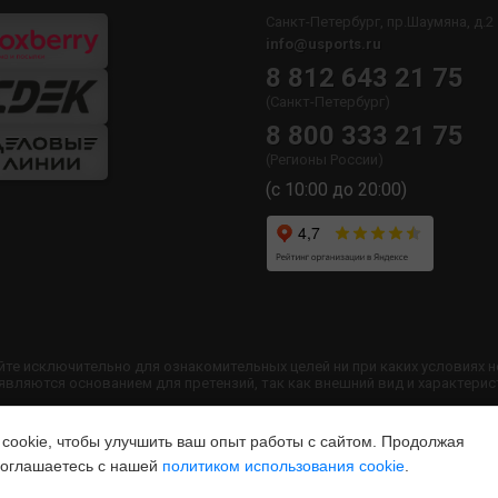
Санкт-Петербург, пр.Шаумяна, д.2
info@usports.ru
8 812 643 21 75
(Санкт-Петербург)
8 800 333 21 75
(Регионы России)
(с 10:00 до 20:00)
йте исключительно для ознакомительных целей ни при каких условиях 
ляются основанием для претензий, так как внешний вид и характерис
 сайта запрещено без согласования с администрацией USPORTS
ookie, чтобы улучшить ваш опыт работы с сайтом. Продолжая
 соглашаетесь с нашей
политиком использования cookie
.
SPORTS.ru
Политика конфиденциальности
|
Способы оплаты
|
Спос