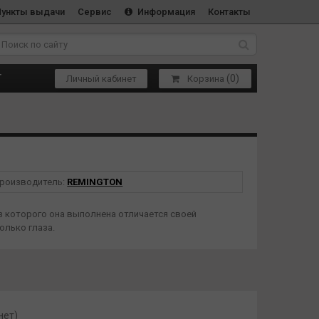
Пункты выдачи
Сервис
Информация
Контакты
(
0
)
Т
Личный кабинет
Корзина
роизводитель:
REMINGTON
из которого она выполнена отличается своей
олько глаза.
нет)