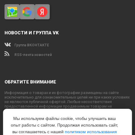
НОВОСТИ И ГРУППА VK
Группа ВКОНТАКТЕ
RSS-лента новостей
ОБРАТИТЕ ВНИМАНИЕ
Информация о товарах и их фотографии размещены на сайте
исключительно для ознакомительных целей ни при каких условиях
не являются публичной офертой. Любые несоответствия
предоставленной информации продаваемым товарам не
являются основанием для претензий, так как внешний вид и
характеристики товаров могут быть изменены производителем на
Мы используем файлы cookie, чтобы улучшить ваш
свое усмотрение.
опыт работы с сайтом. Продолжая использовать сайт,
Использование текстовых или графических материалов с сайта
запрещено без согласования с администрацией USPORTS
вы соглашаетесь с нашей
политиком использования