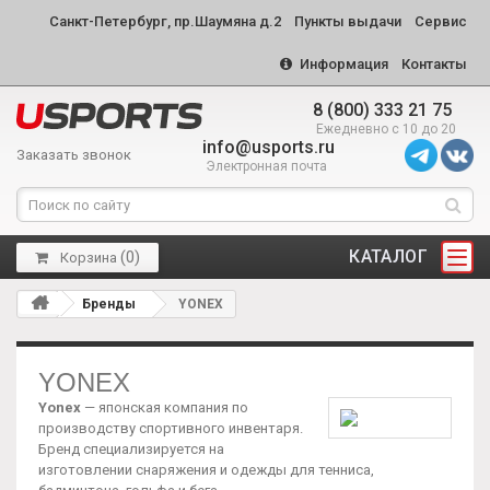
Санкт-Петербург, пр.Шаумяна д.2
Пункты выдачи
Сервис
Информация
Контакты
8 (800) 333 21 75
Ежедневно с 10 до 20
info@usports.ru
Заказать звонок
Электронная почта
КАТАЛОГ
(
0
)
Корзина
Бренды
YONEX
YONEX
Yonex
— японская компания по
производству спортивного инвентаря.
Бренд специализируется на
изготовлении снаряжения и одежды для тенниса,