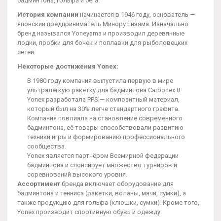
бадминтона, гольфа и бега.
История компании
начинается в 1946 году, основатель —
японский предприниматель Минору Ёнэяма. Изначально
бренд назывался Yoneyama и производил деревянные
лодки, пробки для бочек и поплавки для рыболовецких
сетей.
Некоторые достижения Yonex:
В 1980 году компания выпустила первую в мире
ультралёгкую ракетку для бадминтона Carbonex 8.
Yonex разработала PPS — композитный материал,
который был на 30% легче стандартного графита.
Компания повлияла на становление современного
бадминтона, её товары способствовали развитию
техники игры и формированию профессионального
сообщества.
Yonex является партнёром Всемирной федерации
бадминтона и спонсирует множество турниров и
соревнований высокого уровня.
Ассортимент
бренда включает оборудование для
бадминтона и тенниса (ракетки, воланы, мячи, сумки), а
также продукцию для гольфа (клюшки, сумки). Кроме того,
Yonex производит спортивную обувь и одежду.