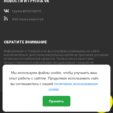
НОВОСТИ И ГРУППА VK
Группа ВКОНТАКТЕ
RSS-лента новостей
ОБРАТИТЕ ВНИМАНИЕ
Информация о товарах и их фотографии размещены на сайте
исключительно для ознакомительных целей ни при каких условиях
не являются публичной офертой. Любые несоответствия
предоставленной информации продаваемым товарам не
являются основанием для претензий, так как внешний вид и
характеристики товаров могут быть изменены производителем на
Мы используем файлы cookie, чтобы улучшить ваш
свое усмотрение.
опыт работы с сайтом. Продолжая использовать сайт,
Использование текстовых или графических материалов с сайта
запрещено без согласования с администрацией USPORTS
вы соглашаетесь с нашей
политиком использования
cookie
.
Новый
© 2022
www.USPORTS.ru
Принять
Политика конфиденциальности
|
Способы оплаты
|
Способы
Дизайн
доставки