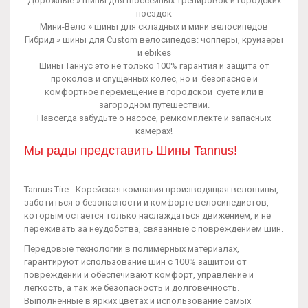
Дорожные » шины для шоссейных тренировок и городских
поездок
Мини-Вело » шины для складных и мини велосипедов
Гибрид » шины для Сustom велосипедов: чопперы, круизеры
и ebikes
Шины Таннус это не только 100% гарантия и защита от
проколов и спущенных колес, но и безопасное и
комфортное перемещение в городской суете или в
загородном путешествии.
Навсегда забудьте о насосе, ремкомплекте и запасных
камерах!
Мы рады представить Шины Tannus!
Tannus Tire - Корейская компания производящая велошины,
заботиться о безопасности и комфорте велосипедистов,
которым остается только наслаждаться движением, и не
переживать за неудобства, связанные с повреждением шин.
Передовые технологии в полимерных материалах,
гарантируют использование шин с 100% защитой от
повреждений и обеспечивают комфорт, управление и
легкость, а так же безопасность и долговечность.
Выполненные в ярких цветах и использование самых