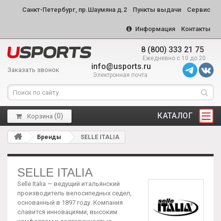
Санкт-Петербург, пр.Шаумяна д.2
Пункты выдачи
Сервис
Информация
Контакты
8 (800) 333 21 75
Ежедневно с 10 до 20
info@usports.ru
Заказать звонок
Электронная почта
КАТАЛОГ
(
0
)
Корзина
Бренды
SELLE ITALIA
SELLE ITALIA
Selle Italia
— ведущий итальянский
производитель велосипедных седел,
основанный в 1897 году. Компания
славится инновациями, высоким