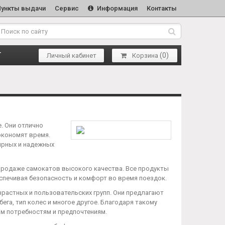
Пункты выдачи
Сервис
Информация
Контакты
(
0
)
Т
Личный кабинет
Корзина
. Они отлично
экономят время.
ярных и надежных
продаже самокатов высокого качества. Все продукты
спечивая безопасность и комфорт во время поездок.
растных и пользовательских групп. Они предлагают
ега, тип колес и многое другое. Благодаря такому
м потребностям и предпочтениям.