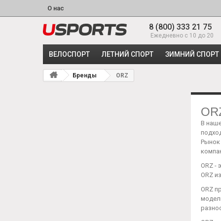
О нас
8 (800) 333 21 75
Ежедневно с 10 до 20
ВЕЛОСПОРТ
ЛЕТНИЙ СПОРТ
ЗИМНИЙ СПОРТ
Бренды
ORZ
OR
В наш
подход
Рынок
компан
ORZ -
ORZ и
ORZ п
модели
разно