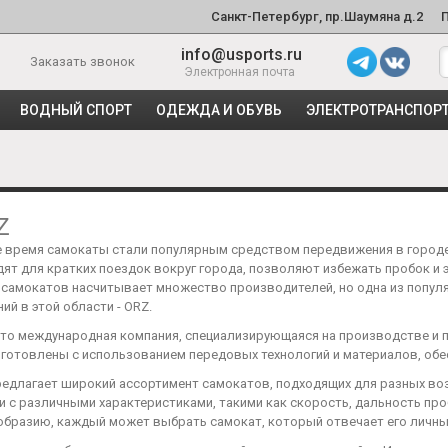
Санкт-Петербург, пр.Шаумяна д.2
info@usports.ru
Заказать звонок
Электронная почта
ВОДНЫЙ СПОРТ
ОДЕЖДА И ОБУВЬ
ЭЛЕКТРОТРАНСПОР
Z
е время самокаты стали популярным средством передвижения в городе
ят для кратких поездок вокруг города, позволяют избежать пробок и 
 самокатов насчитывает множество производителей, но одна из попул
ий в этой области - ORZ.
 это международная компания, специализирующаяся на производстве и 
зготовлены с использованием передовых технологий и материалов, обе
редлагает широкий ассортимент самокатов, подходящих для разных воз
 с различными характеристиками, такими как скорость, дальность проб
образию, каждый может выбрать самокат, который отвечает его личны