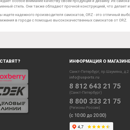
идает особое внимание качеству своей продукции и дизайну. Их самока
менный стиль. Они также обладают прочной конструкцией, что делает 
вы ищете надежного производителя самокатов, ORZ - это отличный вы
вижения в городе с помощью высококачественных самокатов от ORZ.
СТАВЯТ?
ИНФОРМАЦИЯ О МАГАЗИН
Санкт-Петербург, пр.Шаумяна, д.2
info@usports.ru
8 812 643 21 75
(Санкт-Петербург)
8 800 333 21 75
(Регионы России)
(с 10:00 до 20:00)