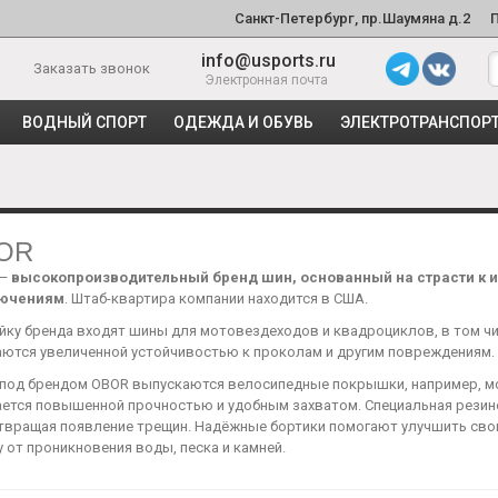
Санкт-Петербург, пр.Шаумяна д.2
info@usports.ru
Заказать звонок
Электронная почта
ВОДНЫЙ СПОРТ
ОДЕЖДА И ОБУВЬ
ЭЛЕКТРОТРАНСПОР
OR
—
высокопроизводительный бренд шин, основанный на страсти к 
лючениям
. Штаб-квартира компании находится в США.
йку бренда входят шины для мотовездеходов и квадроциклов, в том ч
аются увеличенной устойчивостью к проколам и другим повреждениям.
 под брендом OBOR выпускаются велосипедные покрышки, например, мо
ается повышенной прочностью и удобным захватом. Специальная резин
твращая появление трещин. Надёжные бортики помогают улучшить сво
 от проникновения воды, песка и камней.