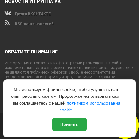
НОВОСТИ И ГРУППА VK
Группа ВКОНТАКТЕ
RSS-лента новостей
ОБРАТИТЕ ВНИМАНИЕ
Информация о товарах и их фотографии размещены на сайте
исключительно для ознакомительных целей ни при каких условиях
не являются публичной офертой. Любые несоответствия
предоставленной информации продаваемым товарам не
являются основанием для претензий, так как внешний вид и
характеристики товаров могут быть изменены производителем на
Мы используем файлы cookie, чтобы улучшить ваш
свое усмотрение.
опыт работы с сайтом. Продолжая использовать сайт,
Использование текстовых или графических материалов с сайта
запрещено без согласования с администрацией USPORTS
вы соглашаетесь с нашей
политиком использования
cookie
.
Новый
© 2022
www.USPORTS.ru
Принять
Политика конфиденциальности
|
Способы оплаты
|
Способы
Дизайн
доставки