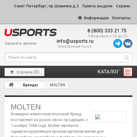
Санкт-Петербург, пр.Шаумяна д.2
Пункты выдачи
Сервис
Информация
Контакты
8 (800) 333 21 75
Ежедневно с 10 до 20
info@usports.ru
Заказать звонок
Электронная почта
КАТАЛОГ
(
0
)
Корзина
Бренды
MOLTEN
MOLTEN
Всемирно известный японский бренд
поставляет на рынок свою продукцию с
1 ноября 1958 года. Molten является
одним из крупнейших производителей мячей для