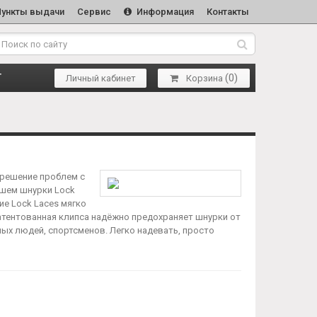
Пункты выдачи
Сервис
Информация
Контакты
(
0
)
Т
Личный кабинет
Корзина
 решение проблем с
йшем шнурки Lock
е Lock Laces мягко
патентованная клипса надёжно предохраняет шнурки от
лых людей, спортсменов. Легко надевать, просто