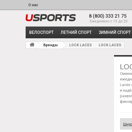
О нас
8 (800) 333 21 75
Ежедневно с 10 до 20
ВЕЛОСПОРТ
ЛЕТНИЙ СПОРТ
ЗИМНИЙ СПОРТ
Бренды
LOCK LACES
LOCK LACES
LO
Сменн
ежедн
Laces
и надё
развяз
фиксир
Шнур