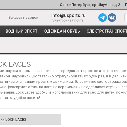
Санкт-Петербург, пр.Шаумяна д.2
info@usports.ru
Заказать звонок
Электронная почта
ВОДНЫЙ СПОРТ
ОДЕЖДА И ОБУВЬ
ЭЛЕКТРОТРАНСПОР
CK LACES
ые шнурки от компании Lock Laces предлагают простое и эффективное
евной шнуровкой. Достаточно отрегулировать их один раз, и в дальне
 затягиваются одним простым движением. Эластичные светоотражающи
жно фиксируют обувь на ноге, не пережимая и не сдавливая ступни. За
ывания. Lock Laces удобны в использовании для всех: для детей, пожи
овать, удобно носить!
ки LOCK LACES