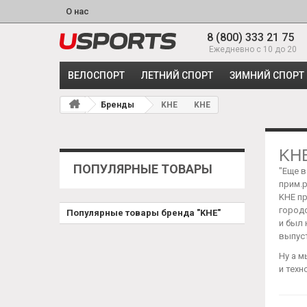
О нас
8 (800) 333 21 75
Ежедневно с 10 до 20
ВЕЛОСПОРТ
ЛЕТНИЙ СПОРТ
ЗИМНИЙ СПОРТ
Бренды
KHE
KHE
KH
ПОПУЛЯРНЫЕ ТОВАРЫ
"Еще в
прим.р
KHE пр
городо
Популярные товары бренда "KHE"
и был 
выпус
Ну а 
и тех