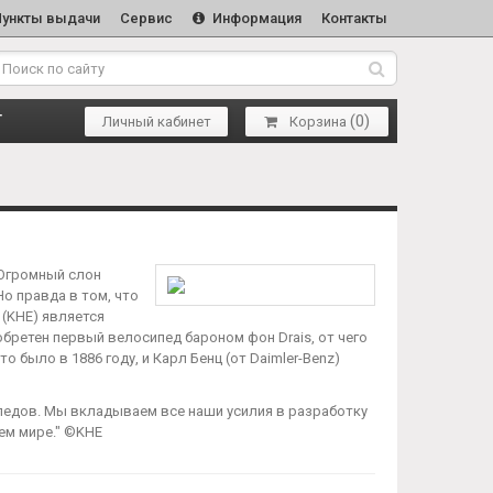
Пункты выдачи
Сервис
Информация
Контакты
(
0
)
Т
Личный кабинет
Корзина
y Огромный слон
Но правда в том, что
 (KHE) является
обретен первый велосипед бароном фон Drais, от чего
о было в 1886 году, и Карл Бенц (от Daimler-Benz)
педов. Мы вкладываем все наши усилия в разработку
ем мире." ©KHE