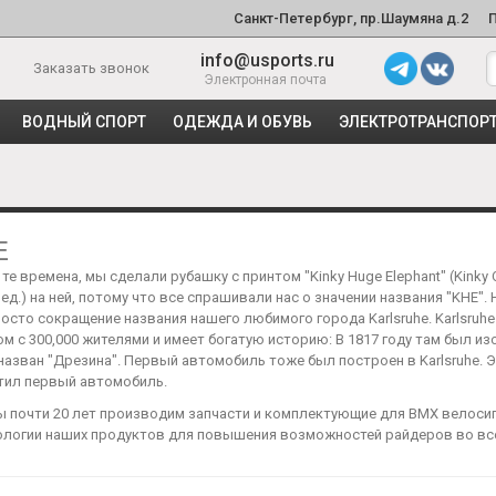
Санкт-Петербург, пр.Шаумяна д.2
info@usports.ru
Заказать звонок
Электронная почта
ВОДНЫЙ СПОРТ
ОДЕЖДА И ОБУВЬ
ЭЛЕКТРОТРАНСПОР
E
 те времена, мы сделали рубашку с принтом "Kinky Huge Elephant" (Kink
ед.) на ней, потому что все спрашивали нас о значении названия "KHE". 
осто сокращение названия нашего любимого города Karlsruhe. Karlsruhe
м с 300,000 жителями и имеет богатую историю: В 1817 году там был из
назван "Дрезина". Первый автомобиль тоже был построен в Karlsruhe. Эт
тил первый автомобиль.
мы почти 20 лет производим запчасти и комплектующие для BMX велоси
нологии наших продуктов для повышения возможностей райдеров во вс