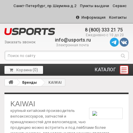
Санкт-Петербург, пр.Шаумяна д.2
Пункты выдачи
Сервис
Информация
Контакты
8 (800) 333 21 75
Ежедневно с 10 до 20
info@usports.ru
Заказать звонок
Электронная почта
КАТАЛОГ
(
0
)
Корзина
Бренды
KAIWAI
KAIWAI
крупный китайский производитель
велоаксессуаров, запчастей и
принадлежностей для велосипедов, чью
продукцию можно встретить и под лейблами более