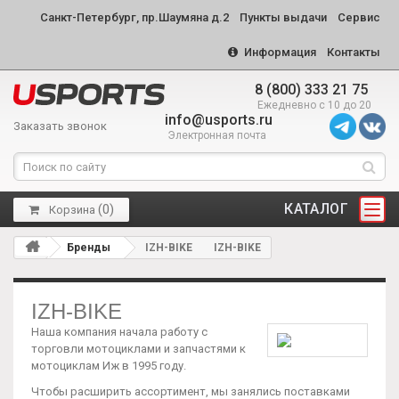
Санкт-Петербург, пр.Шаумяна д.2
Пункты выдачи
Сервис
Информация
Контакты
8 (800) 333 21 75
Ежедневно с 10 до 20
info@usports.ru
Заказать звонок
Электронная почта
КАТАЛОГ
(
0
)
Корзина
Бренды
IZH-BIKE
IZH-BIKE
IZH-BIKE
Наша компания начала работу с
торговли мотоциклами и запчастями к
мотоциклам Иж в 1995 году.
Чтобы расширить ассортимент, мы занялись поставками