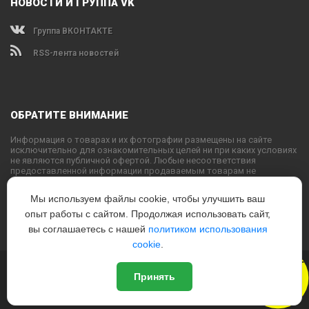
НОВОСТИ И ГРУППА VK
Группа ВКОНТАКТЕ
RSS-лента новостей
ОБРАТИТЕ ВНИМАНИЕ
Информация о товарах и их фотографии размещены на сайте
исключительно для ознакомительных целей ни при каких условиях
не являются публичной офертой. Любые несоответствия
предоставленной информации продаваемым товарам не
являются основанием для претензий, так как внешний вид и
характеристики товаров могут быть изменены производителем на
Мы используем файлы cookie, чтобы улучшить ваш
свое усмотрение.
опыт работы с сайтом. Продолжая использовать сайт,
Использование текстовых или графических материалов с сайта
запрещено без согласования с администрацией USPORTS
вы соглашаетесь с нашей
политиком использования
cookie
.
Новый
© 2022
www.USPORTS.ru
Принять
Политика конфиденциальности
|
Способы оплаты
|
Способы
Дизайн
доставки