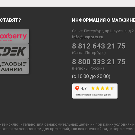
СТАВЯТ?
ИНФОРМАЦИЯ О МАГАЗИН
Санкт-Петербург, пр.Шаумяна, д.2
info@usports.ru
8 812 643 21 75
(Санкт-Петербург)
8 800 333 21 75
(Регионы России)
(с 10:00 до 20:00)
йте исключительно для ознакомительных целей ни при каких условиях 
ляются основанием для претензий, так как внешний вид и характерис