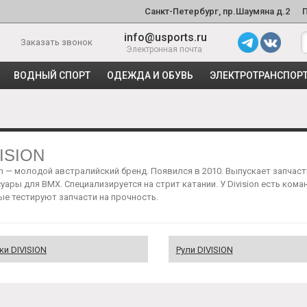
Санкт-Петербург, пр.Шаумяна д.2
info@usports.ru
Заказать звонок
Электронная почта
ВОДНЫЙ СПОРТ
ОДЕЖДА И ОБУВЬ
ЭЛЕКТРОТРАНСПОР
ISION
on — молодой австралийский бренд. Появился в 2010. Выпускает запчаст
уары для BMX. Специализируется на стрит катании. У Division есть кома
е тестируют запчасти на прочность.
ки DIVISION
Рули DIVISION