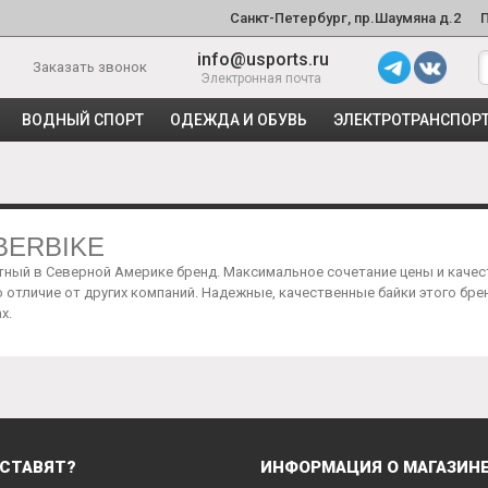
Санкт-Петербург, пр.Шаумяна д.2
info@usports.ru
Заказать звонок
Электронная почта
ВОДНЫЙ СПОРТ
ОДЕЖДА И ОБУВЬ
ЭЛЕКТРОТРАНСПОР
BERBIKE
ный в Северной Америке бренд. Максимальное сочетание цены и качес
о отличие от других компаний. Надежные, качественные байки этого бре
х.
СТАВЯТ?
ИНФОРМАЦИЯ О МАГАЗИН