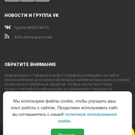
НОВОСТИ И ГРУППА VK
Группа ВКОНТАКТЕ
RSS-лента новостей
ОБРАТИТЕ ВНИМАНИЕ
Информация о товарах и их фотографии размещены на сайте
исключительно для ознакомительных целей ни при каких условиях
не являются публичной офертой. Любые несоответствия
предоставленной информации продаваемым товарам не
являются основанием для претензий, так как внешний вид и
характеристики товаров могут быть изменены производителем на
Мы используем файлы cookie, чтобы улучшить ваш
свое усмотрение.
опыт работы с сайтом. Продолжая использовать сайт,
Использование текстовых или графических материалов с сайта
запрещено без согласования с администрацией USPORTS
вы соглашаетесь с нашей
политиком использования
cookie
.
Новый
© 2022
www.USPORTS.ru