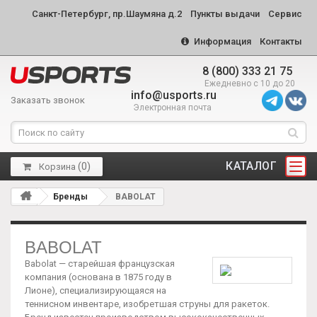
Санкт-Петербург, пр.Шаумяна д.2
Пункты выдачи
Сервис
Информация
Контакты
8 (800) 333 21 75
Ежедневно с 10 до 20
info@usports.ru
Заказать звонок
Электронная почта
КАТАЛОГ
(
0
)
Корзина
Бренды
BABOLAT
BABOLAT
Babolat —
старейшая французская
компания (основана в 1875 году в
Лионе), специализирующаяся на
теннисном инвентаре, изобретшая струны для ракеток
.