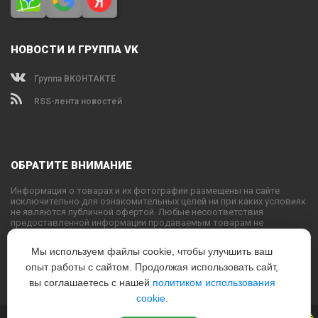
НОВОСТИ И ГРУППА VK
Группа ВКОНТАКТЕ
RSS-лента новостей
ОБРАТИТЕ ВНИМАНИЕ
Информация о товарах и их фотографии размещены на сайте
исключительно для ознакомительных целей ни при каких условиях
не являются публичной офертой. Любые несоответствия
предоставленной информации продаваемым товарам не
являются основанием для претензий, так как внешний вид и
характеристики товаров могут быть изменены производителем на
Мы используем файлы cookie, чтобы улучшить ваш
свое усмотрение.
опыт работы с сайтом. Продолжая использовать сайт,
Использование текстовых или графических материалов с сайта
запрещено без согласования с администрацией USPORTS
вы соглашаетесь с нашей
политиком использования
cookie
.
Новый