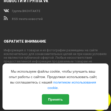
НОВОСТИ И ГРУППА VK
Группа ВКОНТАКТЕ
RSS-лента новостей
ОБРАТИТЕ ВНИМАНИЕ
Информация о товарах и их фотографии размещены на сайте
исключительно для ознакомительных целей ни при каких условиях
не являются публичной офертой. Любые несоответствия
предоставленной информации продаваемым товарам не
являются основанием для претензий, так как внешний вид и
характеристики товаров могут быть изменены производителем на
Мы используем файлы cookie, чтобы улучшить ваш
свое усмотрение.
опыт работы с сайтом. Продолжая использовать сайт,
Использование текстовых или графических материалов с сайта
запрещено без согласования с администрацией USPORTS
вы соглашаетесь с нашей
политиком использования
cookie
.
Новый
© 2022
www.USPORTS.ru
Принять
Политика конфиденциальности
|
Способы оплаты
|
Способы
Дизайн
доставки