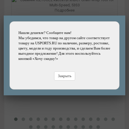
Подробнее
Съемник ICETOOLZ кассеты хлыст Chain
Whip Tool for Multi-Speed, 53S3
Нашли дешевле? Сообщите нам!
Бренд: ICETOOLZ
Мы убедимся, что товар на другом сайте соответствует
Цена
1420р.
товару на USPORTS.RU по наличию, размеру, ростовке,
Цена:
цвету, модели и году производства, и сделаем Вам более
В
выгодное предложение! Для этого воспользуйтесь
В магазине
Купить
кнопкой «Хочу скидку!»
Закрыть