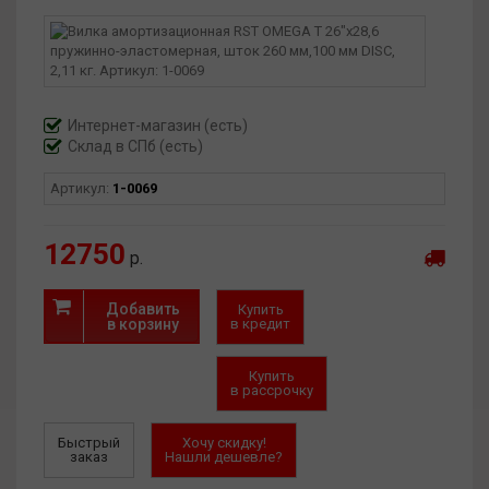
Модель: OMEGA T
Вид: пружинно-масляная
Стандарт штока: прямой шток 1.1\8"
Ход вилки: 100 мм
Размер колеса: 26"
Материал: сталь / сплав магния
Интернет-магазин
(есть)
Крепление тормоза: PM, дисковый
Склад в СПб (есть)
Диаметр оси втулки: 9 мм QR
Наличие регулировок: гидравлическая блокировка,
Артикул:
1-0069
предварительная нагрузка
Цвет: черная
12750
р.
Добавить
Купить
в корзину
в кредит
Купить
в рассрочку
Быстрый
Хочу скидку!
заказ
Нашли дешевле?