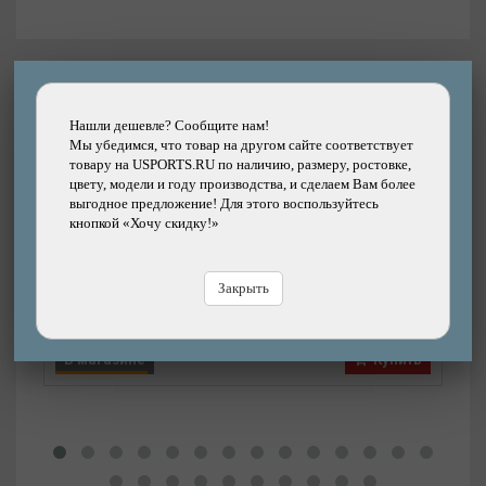
Другие товары каталога
Нашли дешевле? Сообщите нам!
Мы убедимся, что товар на другом сайте соответствует
товару на USPORTS.RU по наличию, размеру, ростовке,
Подробнее
цвету, модели и году производства, и сделаем Вам более
выгодное предложение! Для этого воспользуйтесь
Вилка ECLAT Storm
кнопкой «Хочу скидку!»
Бренд: ECLAT
Закрыть
14990р.
Цена:
Цена
В магазине
Купить
В