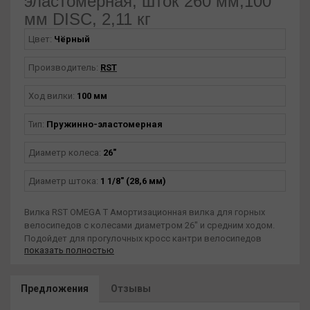
эластомерная, шток 260 мм,100
мм DISC, 2,11 кг
Цвет:
Чёрный
Производитель:
RST
Ход вилки:
100 мм
Тип:
Пружинно-эластомерная
Диаметр колеса:
26"
Диаметр штока:
1 1/8" (28,6 мм)
Вилка RST OMEGA T Амортизационная вилка для горных
велосипедов с колесами диаметром 26" и средним ходом.
Подойдет для прогулочных кросс кантри велосипедов
показать полностью
обеспечит комфорт и сцепление при езде по разбитым
дорогам. За амортизацию отвечает пружина и масляный
демпфер. Есть крепления для дисковых тормозов,
Предложения
Отзывы
гидравлическая регулировка хода и прелоад.