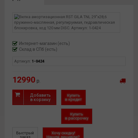
поглощает вибрацию и удары, а также убирает «тормозящий
эффект» неровностей, при езде по пересеченной местности.
При этом обеспечивается лучшая комфортность и
управляемость, кроме того амортизатор увеличивает срок
службы основных узлов велосипеда. Имеется регулировка
прелоада пружины, которая позволит подстроить
амортизатор под свой вес. Также есть гидравлическая
Интернет-магазин
(есть)
блокировка вилки. Шток вилки имеет диаметр 28,6 мм.
Склад в СПб (есть)
Артикул:
1-0424
12990
р.
Добавить
Купить
в корзину
в кредит
Купить
в рассрочку
Быстрый
Хочу скидку!
заказ
Нашли дешевле?