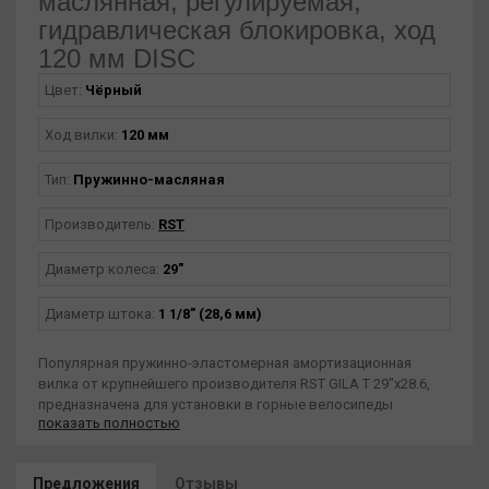
маслянная, регулируемая,
гидравлическая блокировка, ход
120 мм DISC
Цвет:
Чёрный
Ход вилки:
120 мм
Тип:
Пружинно-масляная
Производитель:
RST
Диаметр колеса:
29"
Диаметр штока:
1 1/8" (28,6 мм)
Популярная пружинно-эластомерная амортизационная
вилка от крупнейшего производителя RST GILA Т 29"х28.6,
предназначена для установки в горные велосипеды
показать полностью
начального и среднего уровней, с диаметром колес 29
дюймов. Предусмотрены места для крепления только
дисковых тормозов. Ход вилки составляет 100 мм.
Предложения
Отзывы
Стальная пружина со встроенным эластомером хорошо