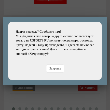
Другие товары каталога
Нашли дешевле? Сообщите нам!
Мы убедимся, что товар на другом сайте соответствует
товару на USPORTS.RU по наличию, размеру, ростовке,
цвету, модели и году производства, и сделаем Вам более
Подробнее
выгодное предложение! Для этого воспользуйтесь
кнопкой «Хочу скидку!»
Вилка ECLAT Storm
Бренд: ECLAT
Закрыть
14990р.
Цена:
Цена
В магазине
Купить
В