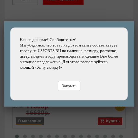
Другие товары каталога
Нашли дешевле? Сообщите нам!
Мы убедимся, что товар на другом сайте соответствует
товару на USPORTS.RU по наличию, размеру, ростовке,
цвету, модели и году производства, и сделаем Вам более
выгодное предложение! Для этого воспользуйтесь
кнопкой «Хочу скидку!»
Подробнее
Вилка амортизационная RST BLAZE TNL
29"х28,6 пружинно-эластомерная,
Закрыть
регулируемая, механическая блокировка, 100
Цена
мм D
Бренд: RST
11500р.
31%
Цена:
В
16630р.
В магазине
Купить