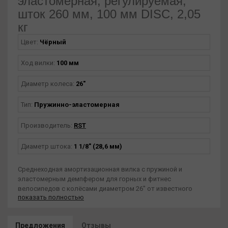
эластомерная, регулируемая,
шток 260 мм, 100 мм DISC, 2,05
кг
Цвет:
Чёрный
Ход вилки:
100 мм
Диаметр колеса:
26"
Тип:
Пружинно-эластомерная
Производитель:
RST
Диаметр штока:
1 1/8" (28,6 мм)
Среднеходная амортизационная вилка с пружиной и
эластомерным демпфером для горных и фитнес
велосипедов с колёсами диаметром 26" от известного
показать полностью
тайваньского бренда RST. Поглощает удары и обеспечивает
надёжное сцепление переднего колеса с поверхностью на
неровной дороге.
Предложения
Отзывы
Технические характеристики: