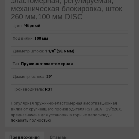
эластомерная, регулируемая,
механическая блокировка, шток
260 мм,100 мм DISC
Цвет:
Чёрный
Ход вилки:
100 мм
Диаметр штока:
1 1/8" (28,6 мм)
Тип:
Пружинно-эластомерная
Диаметр колеса:
29"
Производитель:
RST
Популярная пружинно-эластомерная амортизационная
вилка от крупнейшего производителя RST GILA Т 29"х28.6,
предназначена для установки в горные велосипеды
показать полностью
начального и среднего уровней, с диаметром колес 29
дюймов. Предусмотрены места для крепления только
дисковых тормозов. Ход вилки составляет 100 мм.
Предложения
Отзывы
Стальная пружина со встроенным эластомером хорошо