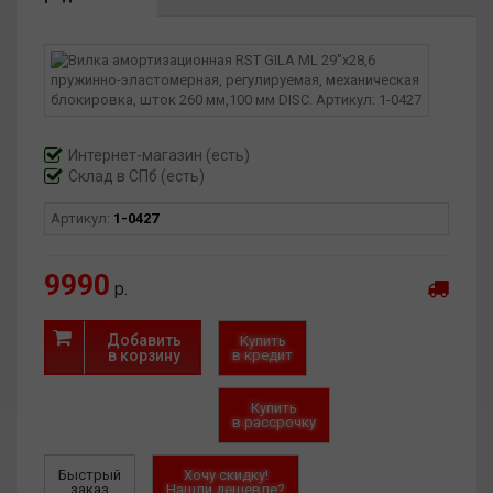
поглощает вибрацию и удары, а также убирает «тормозящий
эффект» неровностей, при езде по пересеченной местности.
При этом обеспечивается лучшая комфортность и
управляемость, кроме того амортизатор увеличивает срок
службы основных узлов велосипеда. Имеется регулировка
прелоада пружины, которая позволит подстроить
амортизатор под свой вес. Также есть механическая
Интернет-магазин
(есть)
блокировка вилки. Шток вилки имеет диаметр 28,6 мм.
Склад в СПб (есть)
Артикул:
1-0427
9990
р.
Добавить
Купить
в корзину
в кредит
Купить
в рассрочку
Быстрый
Хочу скидку!
заказ
Нашли дешевле?