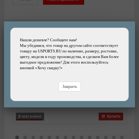
Другие товары каталога
Нашли дешевле? Сообщите нам!
Мы убедимся, что товар на другом сайте соответствует
товару на USPORTS.RU по наличию, размеру, ростовке,
цвету, модели и году производства, и сделаем Вам более
выгодное предложение! Для этого воспользуйтесь
Подробнее
кнопкой «Хочу скидку!»
Вилка амортизационная RST CAPA ML
29"х28,6 пружинно-эластомерная,
регулируемая, 80 мм D
Закрыть
Бренд: RST
11750р.
Цена:
Цена
В магазине
Купить
В