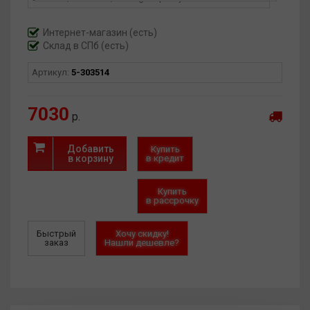
износостойкость, коррозионную стойкость и снижает
трение. Благодаря этому цепь KMC X12 BlackTech служит
Интернет-магазин
(есть)
дольше, работает более плавно и требует меньшего
Склад в СПб (есть)
обслуживания.
Артикул:
5-303514
7030
р.
Добавить
Купить
в корзину
в кредит
Купить
в рассрочку
Быстрый
Хочу скидку!
заказ
Нашли дешевле?