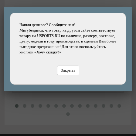
Другие товары каталога
Нашли дешевле? Сообщите нам!
Мы убедимся, что товар на другом сайте соответствует
Подробнее
товару на USPORTS.RU по наличию, размеру, ростовке,
цвету, модели и году производства, и сделаем Вам более
Цепь KMC X10 EL с замком, покрытие нитрид
выгодное предложение! Для этого воспользуйтесь
титана, 10 скоростей
кнопкой «Хочу скидку!»
Бренд: KMC
Цена
8200р.
Закрыть
Цена:
В
В магазине
Купить