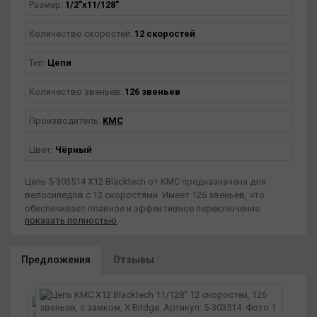
Размер:
1/2"x11/128"
Количество скоростей:
12 скоростей
Тип:
Цепи
Количество звеньев:
126 звеньев
Производитель:
KMC
Цвет:
Чёрный
Цепь 5-303514 X12 Blacktech от KMC предназначена для
велосипедов с 12 скоростями. Имеет 126 звеньев, что
обеспечивает плавное и эффективное переключение
показать полностью
передач.Особенности:
Наличие замка для облегчения установки и обслуживания.
Технология X Bridge обеспечивает высокую прочность и
Предложения
Отзывы
долговечность цепи.
Совместимость с трансмиссиями от SHIMANO и SRAM, что
делает её универсальным решением для большинства
велосипедов.
Покрытие BlackTech обеспечивает повышенную