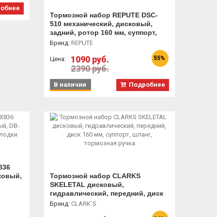
обнее
Тормозной набор REPUTE DSC-
510 механический, дисковый,
задний, ротор 160 мм, суппорт,
адаптер, колодки
Бренд
:
REPUTE
1090 руб.
55%
Цена:
2390 руб.
В наличии
Подробнее
836
ковый,
Тормозной набор CLARKS
SKELETAL дисковый,
гидравлический, передний, диск
160 мм, суппорт, шланг, тормозная
Бренд
:
CLARK`S
ручка