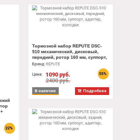
Тормозной набор REPUTE DSC-
510 механический, дисковый,
передний, ротор 160 мм, суппорт,
адаптер, колодки
Бренд
:
REPUTE
1090 руб.
55%
Цена:
2400 руб.
В наличии
Подробнее
ский
отор
 +
22%