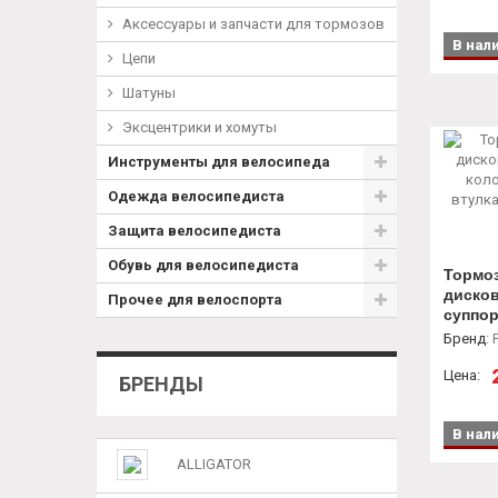
Аксессуары и запчасти для тормозов
В нал
Цепи
Шатуны
Эксцентрики и хомуты
Инструменты для велосипеда
Одежда велосипедиста
Защита велосипедиста
Обувь для велосипедиста
Тормо
диско
Прочее для велоспорта
суппор
диск 1
Бренд
:
с эксц
Цена:
БРЕНДЫ
В нал
ALLIGATOR