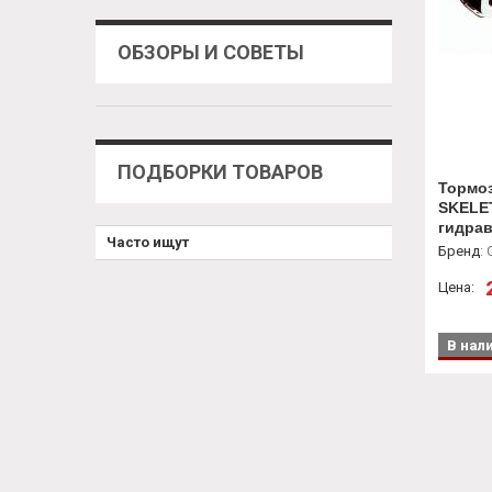
ОБЗОРЫ И СОВЕТЫ
ПОДБОРКИ ТОВАРОВ
Тормо
SKELE
гидрав
Часто ищут
185 мм
Бренд
:
C
ручка
Цена:
В нал