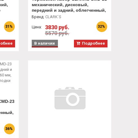
кий,
механический, дисковый,
р
передний и задний, облегченный,
ручка,
ротор 160 мм, суппорт,
Бренд
:
CLARK`S
дополнительные колодки
3830 руб.
31%
32%
Цена:
5570 руб.
обнее
В наличии
Подробнее
CMD-23
енный,
36%