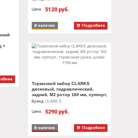
5120 руб.
Цена:
В наличии
Подробнее
ский
д +
 160
811
обнее
Тормозной набор CLARKS
дисковый, гидравлический,
задний, M2 ротор 160 мм, суппорт,
тормозная ручка, шланг 1700 мм
Бренд
:
CLARK`S
5290 руб.
Цена:
В наличии
Подробнее