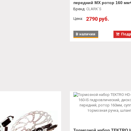
передний MX ротор 160 мм
адаптер, суппорт, тормозна
Бренд
:
CLARK`S
ручка шланг 950 мм, колод
2790 руб.
VX811
Цена:
В наличии
Подр
Тормозной набор TEKTRO 