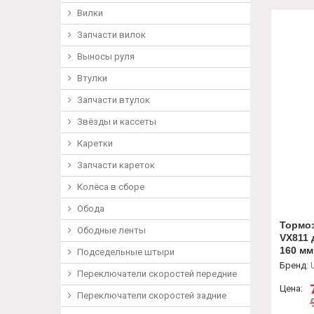
Вилки
Запчасти вилок
Выносы руля
Втулки
Запчасти втулок
Звёзды и кассеты
Каретки
Запчасти кареток
Колёса в сборе
Обода
Тормо
Ободные ленты
VX811 
160 мм
Подседельные штыри
колод
Бренд
:
Переключатели скоростей передние
Цена:
Переключатели скоростей задние