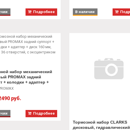
ичии
Подробнее
В наличии
Подр
зной набор механический
вый PROMAX задний
т + колодки + адаптер +
60 мм, втулка 36 отверстий,
PROMAX
ентриком
2490 руб.
ичии
Подробнее
Тормозной набор CLARKS
дисковый, гидравлический