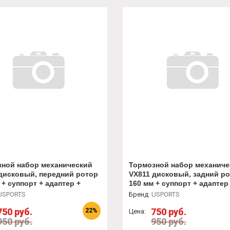
зной набор механический
Тормозной набор механиче
дисковый, передний ротор
VX811 дисковый, задний р
 + суппорт + адаптер +
160 мм + суппорт + адаптер
ки
колодки
USPORTS
Бренд
:
USPORTS
750 руб.
750 руб.
22%
Цена:
950 руб.
950 руб.