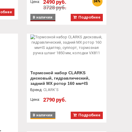
2490 руб.
34%
Цена:
3728 руб.
обнее
В наличии
Подробнее
Тормозной набор CLARKS
дисковый, гидравлический,
задний MX ротор 160 мм+IS
адаптер, суппорт, тормозная
Бренд
:
CLARK`S
ручка шланг 1850 мм, колодки
2790 руб.
VX811
Цена:
В наличии
Подробнее
,