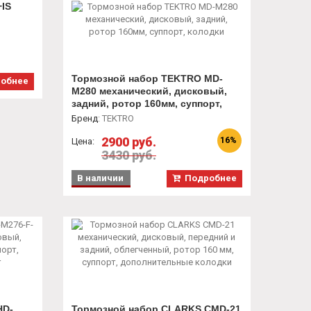
+IS
я
ки
Тормозной набор TEKTRO MD-
обнее
M280 механический, дисковый,
задний, ротор 160мм, суппорт,
колодки
Бренд
:
TEKTRO
2900 руб.
16%
Цена:
3430 руб.
В наличии
Подробнее
HD-
Тормозной набор CLARKS CMD-21