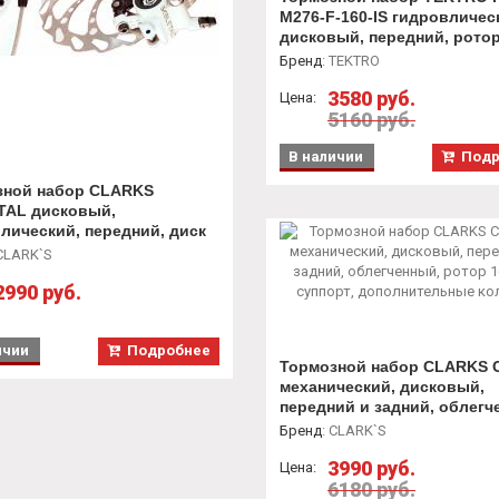
M276-F-160-IS гидровличес
дисковый, передний, рото
160мм, суппорт, тормозная 
Бренд
:
TEKTRO
шланг
3580 руб.
Цена:
5160 руб.
В наличии
Подр
зной набор CLARKS
TAL дисковый,
лический, передний, диск
, суппорт, шланг, тормозная
LARK`S
2990 руб.
ичии
Подробнее
Тормозной набор CLARKS 
механический, дисковый,
передний и задний, облегч
ротор 160 мм, суппорт,
Бренд
:
CLARK`S
дополнительные колодки
3990 руб.
Цена:
6180 руб.