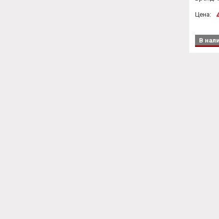
AMT20
Цена:
В нал