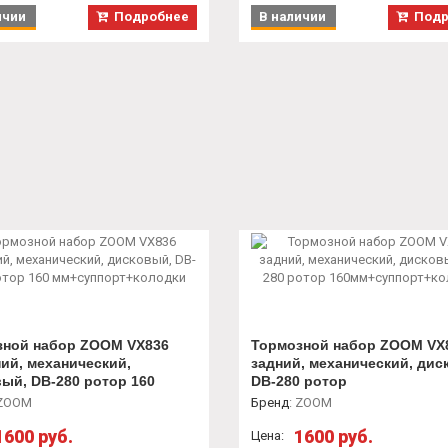
ичии
Подробнее
В наличии
Подр
зной набор ZOOM VX836
Тормозной набор ZOOM VX
ий, механический,
задний, механический, дис
ый, DB-280 ротор 160
DB-280 ротор
ппорт+колодки
160мм+суппорт+колодки
ZOOM
Бренд
:
ZOOM
1600 руб.
1600 руб.
Цена: