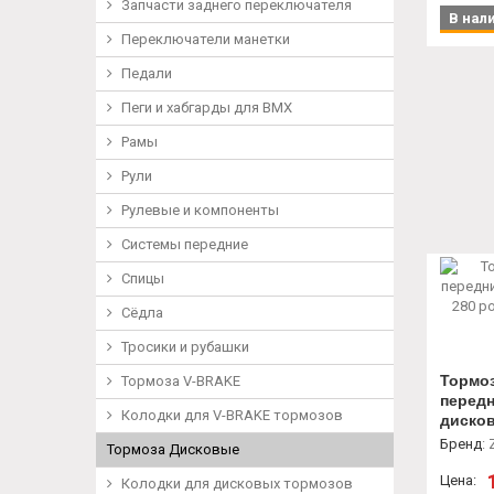
Запчасти заднего переключателя
В нал
Переключатели манетки
Педали
Пеги и хабгарды для BMX
Рамы
Рули
Рулевые и компоненты
Системы передние
Спицы
Сёдла
Тросики и рубашки
Тормо
Тормоза V-BRAKE
передн
Колодки для V-BRAKE тормозов
дисков
мм+су
Бренд
:
Тормоза Дисковые
Цена:
Колодки для дисковых тормозов