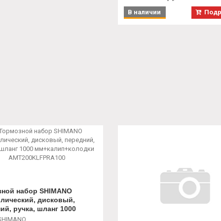
В наличии
Подр
зной набор SHIMANO
лический, дисковый,
ий, ручка, шланг 1000
лип+колодки
SHIMANO