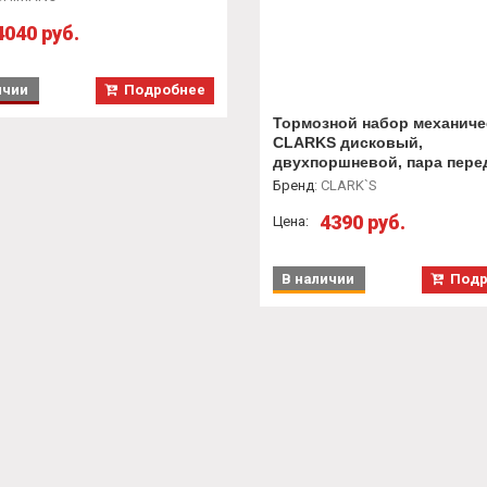
0KLFPRA100
4040 руб.
ичии
Подробнее
Тормозной набор механиче
CLARKS дисковый,
двухпоршневой, пара пере
задний CXR-01 диски перед
Бренд
:
CLARK`S
мм, зад 160 мм, колодки VX
4390 руб.
Цена:
В наличии
Подр