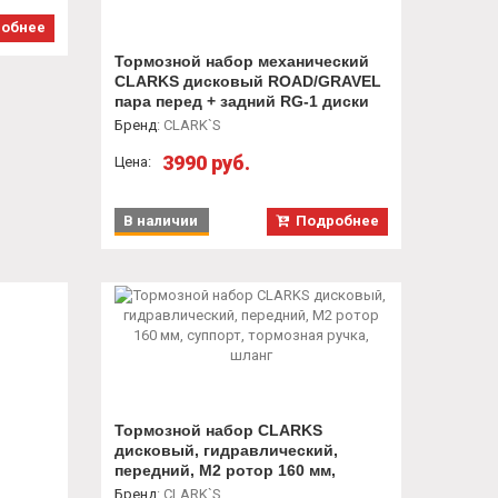
обнее
Тормозной набор механический
CLARKS дисковый ROAD/GRAVEL
пара перед + задний RG-1 диски
перед 160 мм, задний 140 мм,
Бренд
:
CLARK`S
колодки VX811
3990 руб.
Цена:
В наличии
Подробнее
Тормозной набор CLARKS
дисковый, гидравлический,
передний, M2 ротор 160 мм,
суппорт, тормозная ручка, шланг
Бренд
:
CLARK`S