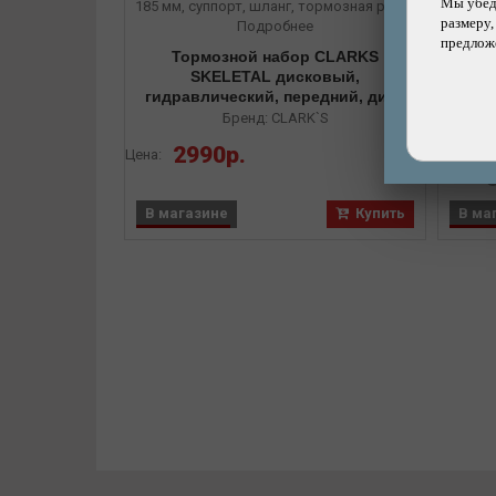
Мы убеди
размеру,
Подробнее
предложе
Тормозной набор CLARKS
Тор
SKELETAL дисковый,
M28
гидравлический, передний, диск
зад
185 мм, суппорт, шланг,
Бренд: CLARK`S
тормозная ручка
2990р.
Цена:
Цена:
В магазине
Купить
В ма