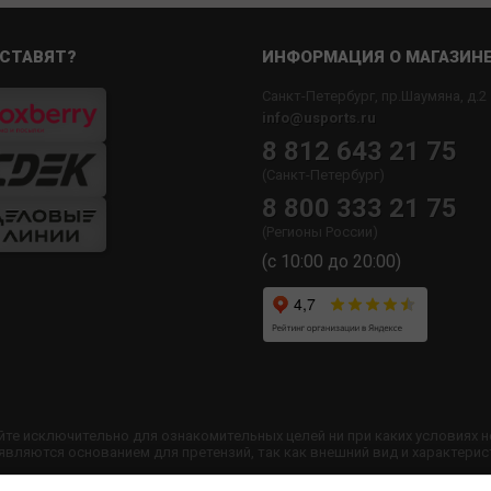
СТАВЯТ?
ИНФОРМАЦИЯ О МАГАЗИН
Санкт-Петербург, пр.Шаумяна, д.2
info@usports.ru
8 812 643 21 75
(Санкт-Петербург)
8 800 333 21 75
(Регионы России)
(с 10:00 до 20:00)
йте исключительно для ознакомительных целей ни при каких условиях 
ляются основанием для претензий, так как внешний вид и характерис