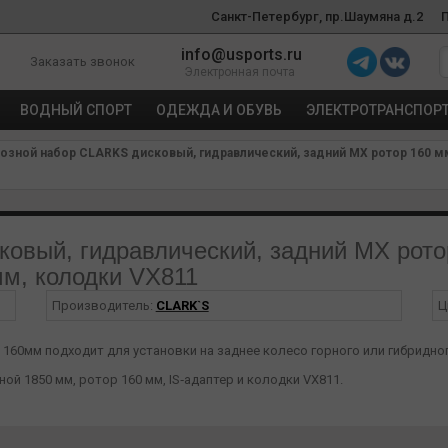
Санкт-Петербург, пр.Шаумяна д.2
info@usports.ru
Заказать звонок
Электронная почта
ВОДНЫЙ СПОРТ
ОДЕЖДА И ОБУВЬ
ЭЛЕКТРОТРАНСПОР
зной набор CLARKS дисковый, гидравлический, задний MX ротор 160 мм+
овый, гидравлический, задний MX ротор
мм, колодки VX811
Производитель:
CLARK`S
Ц
 160мм подходит для установки на заднее колесо горного или гибридно
ой 1850 мм, ротор 160 мм, IS‑адаптер и колодки VX811.
мозное усилие и хороший контроль в разных условиях.
 облегчает монтаж.