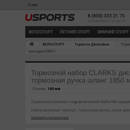
О нас
8 (800) 333 21 75
Ежедневно с 10 до 20
ВЕЛОСПОРТ
ЛЕТНИЙ СПОРТ
ЗИМНИЙ СПОРТ
ВЕЛОСПОРТ
Тормоза Дисковые
Тормо
колодки VX811
Тормозной набор CLARKS диск
тормозная ручка шланг 1850 
Размер:
160 мм
Тормозной комплект гидравлический Clarks MX задний
Набор включает суппорт, тормозную ручку, шланг длин
показать полностью
Гидравлический привод обеспечивает стабильное тор
Система поставляется собранной и заправленной, что