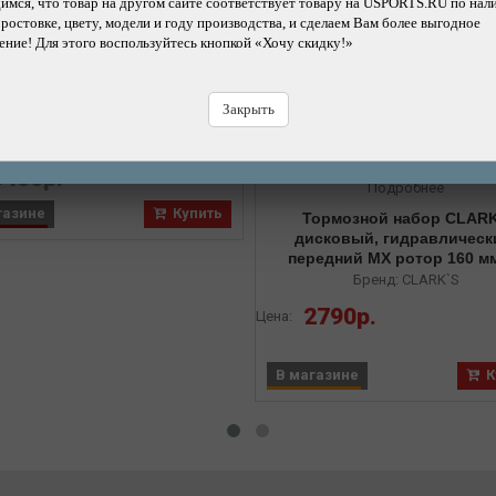
мся, что товар на другом сайте соответствует товару на USPORTS.RU по нал
 ростовке, цвету, модели и году производства, и сделаем Вам более выгодное
Подробнее
ние! Для этого воспользуйтесь кнопкой «Хочу скидку!»
мозной набор TEKTRO MD-
0 механический, дисковый,
ний, ротор 160мм, суппорт,
Закрыть
колодки
Бренд: TEKTRO
2900р.
16%
3430р.
Подробнее
газине
Купить
Тормозной набор CLAR
дисковый, гидравлическ
передний MX ротор 160 м
адаптер, суппорт, тормоз
Бренд: CLARK`S
ручка шланг 950 мм, коло
2790р.
Цена:
VX811
В магазине
К