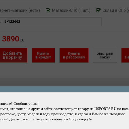
ернет-магазин
(есть)
Магазин-СПб (1 шт.)
Склад в СПб (
ул:
5-122662
3890
р.
Добавить
Купить
Купить
Быстрый
в корзину
в кредит
в рассрочку
заказ
Н
Другие товары каталога
ешевле? Сообщите нам!
мся, что товар на другом сайте соответствует товару на USPORTS.RU по нал
 ростовке, цвету, модели и году производства, и сделаем Вам более выгодное
ние! Для этого воспользуйтесь кнопкой «Хочу скидку!»
Подробнее