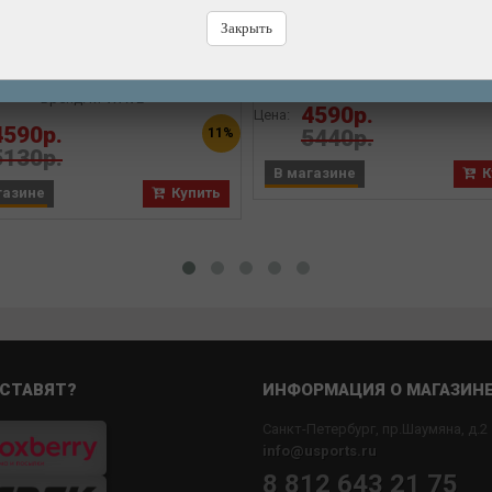
Подробнее
Подсумок M-WAVE
Закрыть
дсумок M-WAVE Rough Ride
подседельный, раскладн
le L подседельный, гидропак
увеличеный 53х13х15 см, 
походный, раскладной
100% влагозащищённы
Бренд: M-WAVE
130х150х530 мм, V=11л
Бренд: M-WAVE
4590р.
Цена:
влагозащитная
4590р.
11%
5440р.
5130р.
В магазине
К
газине
Купить
СТАВЯТ?
ИНФОРМАЦИЯ О МАГАЗИН
Санкт-Петербург, пр.Шаумяна, д.2
info@usports.ru
8 812 643 21 75