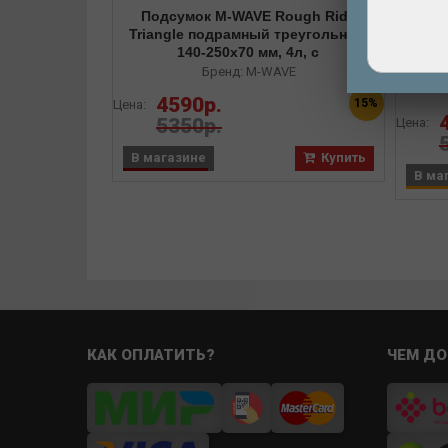
Подсумок M-WAVE Rough Ride
Triangle подрамный треугольный
По
140-250х70 мм, 4л, с
Sadd
расширением, влагозащитный
Бренд: M-WAVE
4590р.
15%
Цена:
5350р.
Цена:
В магазине
Купить
В ма
КАК ОПЛАТИТЬ?
ЧЕМ ДО