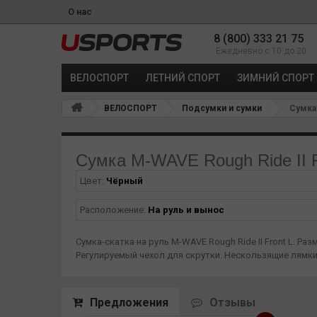
О нас
8 (800) 333 21 75
Ежедневно с 10 до 20
ВЕЛОСПОРТ
ЛЕТНИЙ СПОРТ
ЗИМНИЙ СПОРТ
ВЕЛОСПОРТ
Подсумки и сумки
Сумка 
Сумка M-WAVE Rough Ride II Fr
Цвет:
Чёрный
Расположение:
На руль и вынос
Сумка-скатка на руль M-WAVE Rough Ride II Front L. Разм
Регулируемый чехол для скрутки. Нескользящие лямк
Предложения
Отзывы