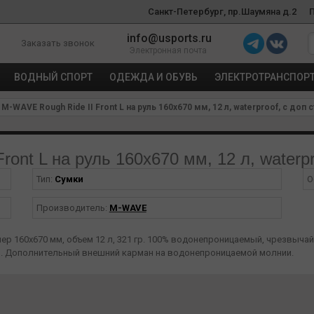
Санкт-Петербург, пр.Шаумяна д.2
info@usports.ru
Заказать звонок
Электронная почта
ВОДНЫЙ СПОРТ
ОДЕЖДА И ОБУВЬ
ЭЛЕКТРОТРАНСПОР
M-WAVE Rough Ride II Front L на руль 160х670 мм, 12 л, waterproof, с доп 
ont L на руль 160х670 мм, 12 л, waterpr
Тип:
Сумки
О
Производитель:
M-WAVE
ер 160х670 мм, объем 12 л, 321 гр.
100% водонепроницаемый, чрезвычай
и. Дополнительный внешний карман на водонепроницаемой молнии.