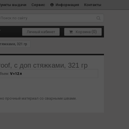
Пункты выдачи
Сервис
Информация
Контакты
(
0
)
Т
Личный кабинет
Корзина
стяжками, 321 гр
oof, с доп стяжками, 321 гр
бъем:
V=12 л
но прочный материал со сварными швами.