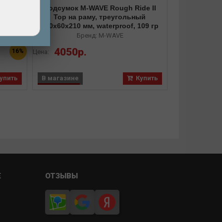
Подсумок M-WAVE Rough Ride II
59х23см V=
ой,
Top на раму, треугольный
V=11л
100х60х210 мм, waterproof, 109 гр
Б
й
Бренд: M-WAVE
4000р
Цена:
4050р.
16%
4800р
Цена:
В магазине
упить
В магазине
Купить
Е
ОТЗЫВЫ