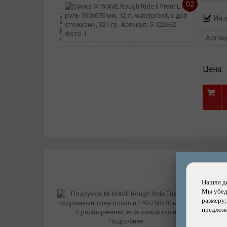
02
Инт
Артик
Цена:
Нашли д
Мы убеди
размеру,
предложе
Подробнее