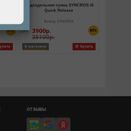
дная,
Подседельная сумка SYNCROS iS
ная
Quick Release
Сумка M-WAV
L на рул
waterproof,
Бренд: SYNCROS
Б
3900р.
17%
85%
Цена:
3890р
25100р.
Цена:
упить
В магазине
Купить
В магазине
Е
ОТЗЫВЫ