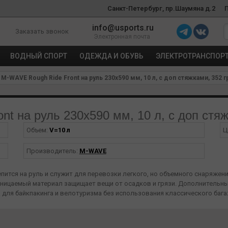
Санкт-Петербург, пр.Шаумяна д.2
info@usports.ru
Заказать звонок
Электронная почта
ВОДНЫЙ СПОРТ
ОДЕЖДА И ОБУВЬ
ЭЛЕКТРОТРАНСПОР
M-WAVE Rough Ride Front на руль 230х590 мм, 10 л, с доп стяжками, 352 
t на руль 230х590 мм, 10 л, с доп стя
Объем:
V=10 л
Ц
Производитель:
M-WAVE
епится на руль и служит для перевозки легкого, но объемного снаряже
ницаемый материал защищает вещи от осадков и грязи. Дополнительн
для байкпакинга и велотуризма без использования классического бага