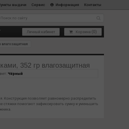
Пункты выдачи
Сервис
Информация
Контакты
(
0
)
Т
Личный кабинет
Корзина
гр влагозащитная
жками, 352 гр влагозащитная
вет:
Чёрный
ния. Конструкция позволяет равномерно распределить
ые стяжки помогают зафиксировать сумку и уменьшить
жника.