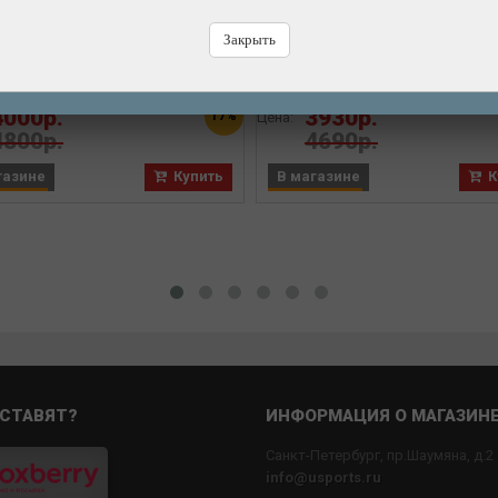
а M-WAVE на руль походная,
Сумка M-WAVE на руль похо
3см V=10л 100% влагозащита
59х23см 100% влагозащит
Закрыть
Бренд: M-WAVE
Бренд: M-WAVE
4000р.
3930р.
17%
Цена:
4800р.
4690р.
газине
Купить
В магазине
К
СТАВЯТ?
ИНФОРМАЦИЯ О МАГАЗИН
Санкт-Петербург, пр.Шаумяна, д.2
info@usports.ru