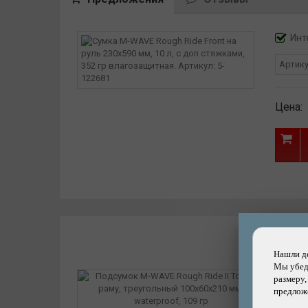
Инт
Артик
Цена:
Нашли д
Мы убеди
размеру,
предложе