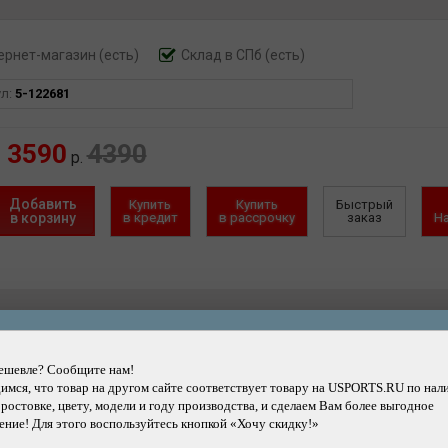
ернет-магазин
(есть)
Склад в СПб (есть)
ул:
5-122681
3590
4390
р.
Добавить
Купить
Купить
Быстрый
в корзину
в кредит
в рассрочку
заказ
Н
Другие товары каталога
ешевле? Сообщите нам!
мся, что товар на другом сайте соответствует товару на USPORTS.RU по нал
 ростовке, цвету, модели и году производства, и сделаем Вам более выгодное
ние! Для этого воспользуйтесь кнопкой «Хочу скидку!»
Подробнее
Подробнее