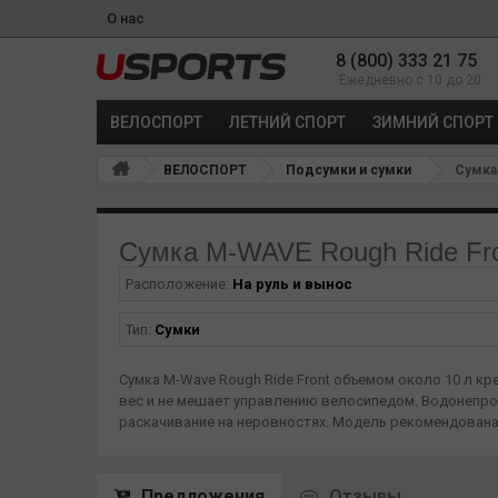
О нас
8 (800) 333 21 75
Ежедневно с 10 до 20
ВЕЛОСПОРТ
ЛЕТНИЙ СПОРТ
ЗИМНИЙ СПОРТ
ВЕЛОСПОРТ
Подсумки и сумки
Сумка 
Сумка M-WAVE Rough Ride Fron
Расположение:
На руль и вынос
Тип:
Сумки
Сумка M-Wave Rough Ride Front объемом около 10 л кр
вес и не мешает управлению велосипедом. Водонепро
раскачивание на неровностях. Модель рекомендована 
Предложения
Отзывы