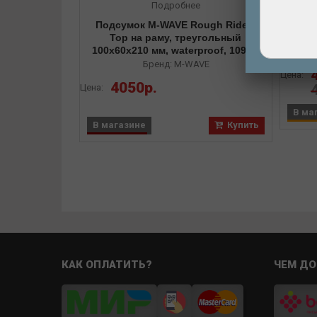
Подробнее
Сумк
Подсумок M-WAVE Rough Ride II
59х2
Top на раму, треугольный
100х60х210 мм, waterproof, 109 гр
Бренд: M-WAVE
Цена:
4050р.
Цена:
В ма
В магазине
Купить
КАК ОПЛАТИТЬ?
ЧЕМ ДО