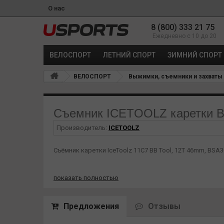
О нас
8 (800) 333 21 75
Ежедневно с 10 до 20
ВЕЛОСПОРТ
ЛЕТНИЙ СПОРТ
ЗИМНИЙ СПОРТ
ВЕЛОСПОРТ
Выжимки, съемники и захваты
Съемник ICETOOLZ каретки BB 
Производитель:
ICETOOLZ
Съёмник каретки IceToolz 11C7 BB Tool, 12T 46mm, BSA3
показать полностью
Описание: подходит для чашек каретки диаметром 46 м
BSA30, Zipp Vuma, Hawk Racing BB3086 и другие.
Предложения
Отзывы
Особенности:
Имеет углубление ½”, к которому можно подключить Т