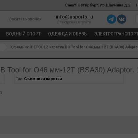
Санкт-Петербург, пр.Шаумяна д.2
info@usports.ru
Заказать звонок
Электронная почта
ВОДНЫЙ СПОРТ
ОДЕЖДА И ОБУВЬ
ЭЛЕКТРОТРАНСПОР
Съемник ICETOOLZ каретки BB Tool for O46 мм-12T (BSA30) Adapto
Tool for O46 мм-12T (BSA30) Adaptor.
Тип:
Съемники каретки
0
м, в том числе для каретки BSA30. Инструмент используется для кареток
рещоточный гаечный ключ для затягивания каретки с нужным усилием;