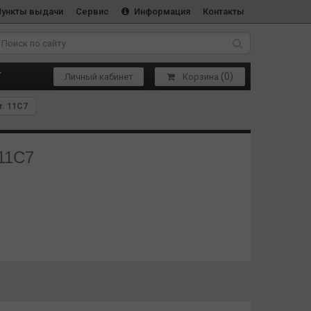
Пункты выдачи
Сервис
Информация
Контакты
(
0
)
Т
Личный кабинет
Корзина
r. 11C7
 11C7
 таких брендов, как SRAM DUB, Race Face Cinch, Rotor