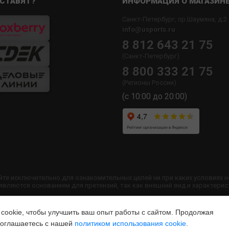
СТАВЯТ?
ИНФОРМАЦИЯ О МАГАЗИН
Санкт-Петербург, пр.Шаумяна, д.2
info@usports.ru
8 812 643 21 75
(Санкт-Петербург)
8 800 333 21 75
(Регионы России)
(с 10:00 до 20:00)
йте исключительно для ознакомительных целей ни при каких условиях 
ляются основанием для претензий, так как внешний вид и характерис
 сайта запрещено без согласования с администрацией USPORTS
ookie, чтобы улучшить ваш опыт работы с сайтом. Продолжая
 соглашаетесь с нашей
политиком использования cookie
.