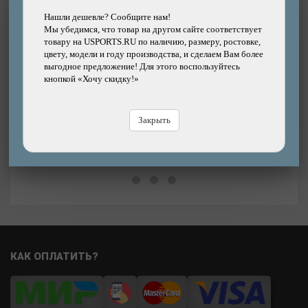
Подробнее
Нашли дешевле? Сообщите нам!
Мы убедимся, что товар на другом сайте соответствует
Выжимка цепи ICETOOLZ Pro Shop Chain Tool
В
товару на USPORTS.RU по наличию, размеру, ростовке,
для 1/2"x3/16" цепей 62B7
цвету, модели и году производства, и сделаем Вам более
выгодное предложение! Для этого воспользуйтесь
Бренд: ICETOOLZ
кнопкой «Хочу скидку!»
3880р.
Цена:
Цена
Закрыть
В магазине
Купить
В
КАК ОПЛАТИТЬ?