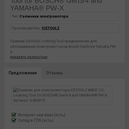
Tool for BOSCH® Gen3/4 and
YAMAHA® PW-X
Тип:
Съёмники электромотора
Производитель:
ICETOOLZ
Съемник IceToolz Lockring Tool предназначен для
обслуживания электромоторов Bosch Gen3/4 и Yamaha PW-
X.
показать полностью
Инструмент имеет посадку под квадрат 1/2", что делает его
совместимым с большинством воротков.
Предложения
Отзывы
Специальная форма зубьев обеспечивает надежное
зацепление со стопорным кольцом.
Инструмент рассчитан на профессиональное
использование и выдерживает большие нагрузки.
Такой съемник упрощает сервис ведущих систем
электровелосипедов.
Интернет-магазин
(есть)
Склад в СПб (есть)