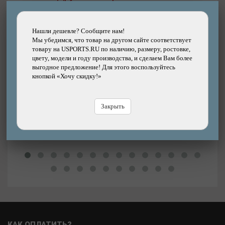
Нашли дешевле? Сообщите нам!
Подробнее
Мы убедимся, что товар на другом сайте соответствует
товару на USPORTS.RU по наличию, размеру, ростовке,
Ручки на руль (грипсы) VELO полиуретан, 400
цвету, модели и году производства, и сделаем Вам более
мм, с заглушками
выгодное предложение! Для этого воспользуйтесь
кнопкой «Хочу скидку!»
Бренд: VELO
1140р.
12%
Цена:
Цена
1290р.
Закрыть
В магазине
Купить
В
КАК ОПЛАТИТЬ?